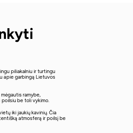
nkyti
gu piliakalniu ir turtingu
iu apie garbingą Lietuvos
a mėgautis ramybe,
poilsiu be toli vykimo.
ietų iki jaukių kavinių. Čia
tentišką atmosferą ir poilsį be