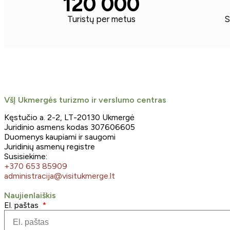
120 000
Turistų per metus
S
VšĮ Ukmergės turizmo ir verslumo centras
Kęstučio a. 2-2, LT-20130 Ukmergė
Juridinio asmens kodas 307606605
Duomenys kaupiami ir saugomi
Juridinių asmenų registre
Susisiekime:
+370 653 85909
administracija@visitukmerge.lt
Naujienlaiškis
El. paštas