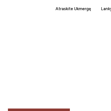
Atraskite Ukmergę
Lanky
UKMERG