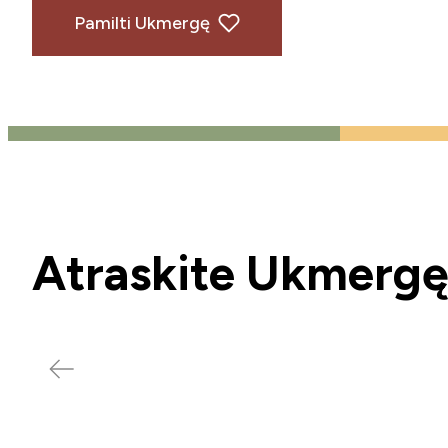
Pamilti Ukmergę
Atraskite Ukmerg
Tradiciniai renginiai