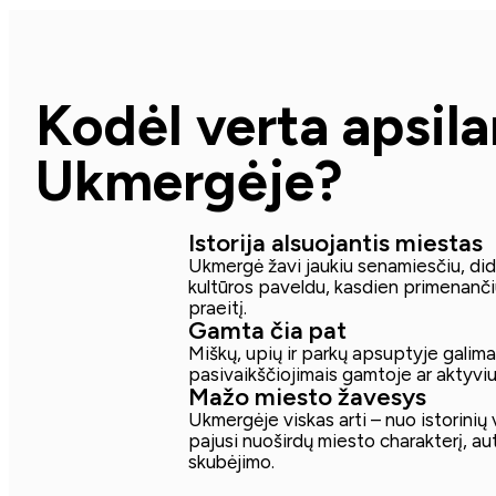
Kodėl verta apsila
Ukmergėje?
Istorija alsuojantis miestas
Ukmergė žavi jaukiu senamiesčiu, didin
kultūros paveldu, kasdien primenanč
praeitį.
Gamta čia pat
Miškų, upių ir parkų apsuptyje galim
pasivaikščiojimais gamtoje ar aktyviu 
Mažo miesto žavesys
Ukmergėje viskas arti – nuo istorinių v
pajusi nuoširdų miesto charakterį, au
skubėjimo.