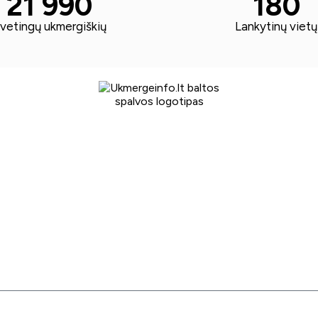
21 990
180
vetingų ukmergiškių
Lankytinų vietų