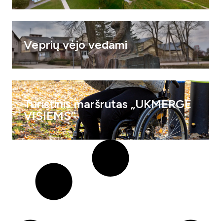
Veprių vėjo vedami
Turistinis maršrutas „UKMERGĖ
VISIEMS“