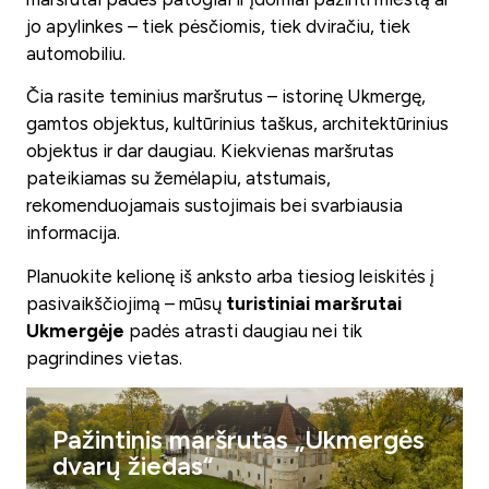
jo apylinkes – tiek pėsčiomis, tiek dviračiu, tiek
automobiliu.
Čia rasite teminius maršrutus – istorinę Ukmergę,
gamtos objektus, kultūrinius taškus, architektūrinius
objektus ir dar daugiau. Kiekvienas maršrutas
pateikiamas su žemėlapiu, atstumais,
rekomenduojamais sustojimais bei svarbiausia
informacija.
Planuokite kelionę iš anksto arba tiesiog leiskitės į
pasivaikščiojimą – mūsų
turistiniai maršrutai
Ukmergėje
padės atrasti daugiau nei tik
pagrindines vietas.
Pažintinis maršrutas „Ukmergės
dvarų žiedas“