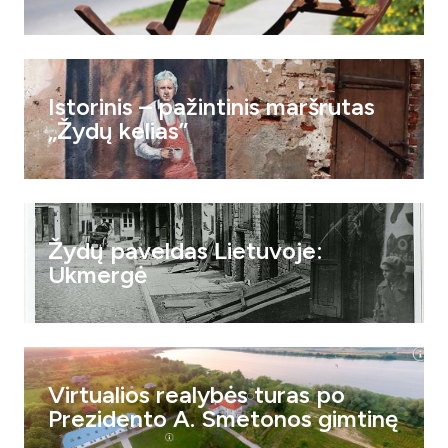
Istorinis – pažintinis maršrutas
„Žydų kelias”
Žydų paveldas Lietuvoje:
Ukmergė
Virtualios realybės turas po
Prezidento A. Smetonos gimtinę