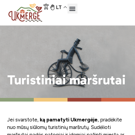
LT
Turistiniai maršrutai
Jei svarstote,
ką pamatyti Ukmergėje
, pradėkite
nuo mūsų siūlomų turistinių maršrutų. Sudėlioti
maršrutai padės patogiai ir įdomiai pažinti miestą ar