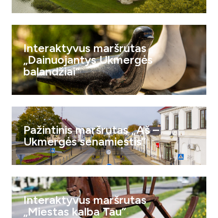
Interaktyvus maršrutas
„Dainuojantys Ukmergės
balandžiai“
Pažintinis maršrutas „Aš –
Ukmergės senamiestis”
Interaktyvus maršrutas
„Miestas kalba Tau”