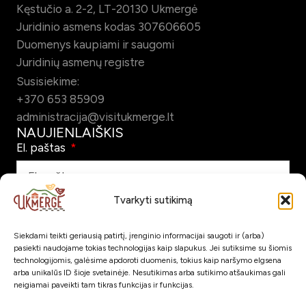
Kęstučio a. 2-2, LT-20130 Ukmergė
Juridinio asmens kodas 307606605
Duomenys kaupiami ir saugomi
Juridinių asmenų registre
Susisiekime:
+370 653 85909
administracija@visitukmerge.lt
NAUJIENLAIŠKIS
El. paštas
Tvarkyti sutikimą
Pažymėdamas šį laukelį patvirtinu, kad sutinku gauti Ukmergės
turizmo naujienlaiškį el. paštu.
Siekdami teikti geriausią patirtį, įrenginio informacijai saugoti ir (arba)
pasiekti naudojame tokias technologijas kaip slapukus. Jei sutiksime su šiomis
technologijomis, galėsime apdoroti duomenis, tokius kaip naršymo elgsena
Prenumeruoti
arba unikalūs ID šioje svetainėje. Nesutikimas arba sutikimo atšaukimas gali
neigiamai paveikti tam tikras funkcijas ir funkcijas.
SOC. TINKLAI