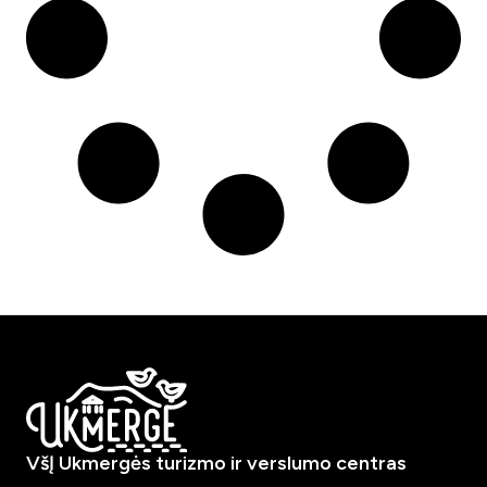
VšĮ Ukmergės turizmo ir verslumo centras