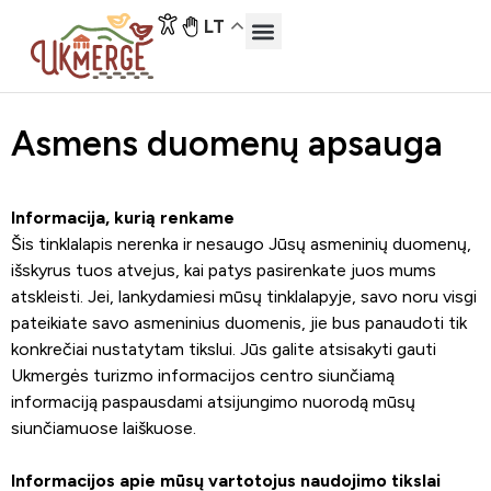
LT
Asmens duomenų apsauga
Informacija, kurią renkame
Šis tinklalapis nerenka ir nesaugo Jūsų asmeninių duomenų,
išskyrus tuos atvejus, kai patys pasirenkate juos mums
atskleisti. Jei, lankydamiesi mūsų tinklalapyje, savo noru visgi
pateikiate savo asmeninius duomenis, jie bus panaudoti tik
konkrečiai nustatytam tikslui. Jūs galite atsisakyti gauti
Ukmergės turizmo informacijos centro siunčiamą
informaciją paspausdami atsijungimo nuorodą mūsų
siunčiamuose laiškuose.
Informacijos apie mūsų vartotojus naudojimo tikslai