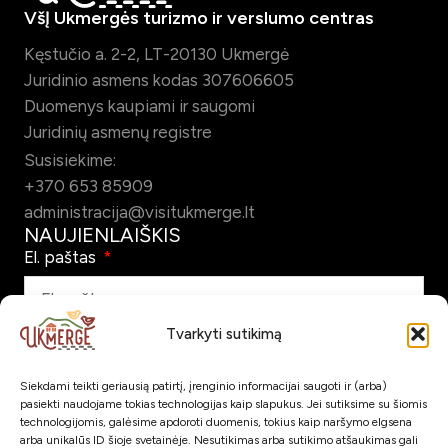
VšĮ Ukmergės turizmo ir verslumo centras
Kęstučio a. 2-2, LT-20130 Ukmergė
Juridinio asmens kodas 307606605
Duomenys kaupiami ir saugomi
Juridinių asmenų registre
Susisiekime:
+370 653 85909
administracija@visitukmerge.lt
NAUJIENLAIŠKIS
El. paštas
Tvarkyti sutikimą
Pažymėdamas šį laukelį patvirtinu, kad sutinku gauti Ukmergės
turizmo naujienlaiškį el. paštu.
Siekdami teikti geriausią patirtį, įrenginio informacijai saugoti ir (arba)
pasiekti naudojame tokias technologijas kaip slapukus. Jei sutiksime su šiomis
technologijomis, galėsime apdoroti duomenis, tokius kaip naršymo elgsena
Prenumeruoti
arba unikalūs ID šioje svetainėje. Nesutikimas arba sutikimo atšaukimas gali