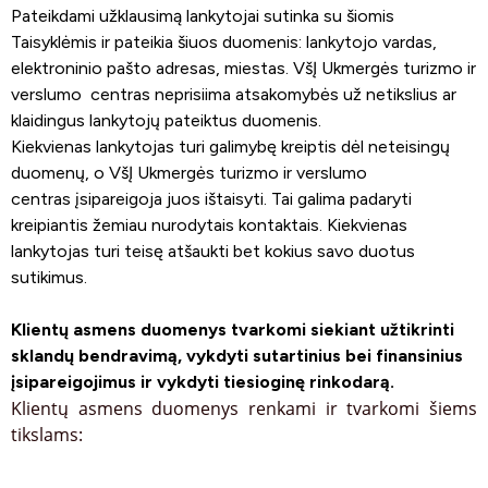
Pateikdami užklausimą lankytojai sutinka su šiomis
Taisyklėmis ir pateikia šiuos duomenis: lankytojo vardas,
elektroninio pašto adresas, miestas. VšĮ Ukmergės turizmo ir
verslumo centras neprisiima atsakomybės už netikslius ar
klaidingus lankytojų pateiktus duomenis.
Kiekvienas lankytojas turi galimybę kreiptis dėl neteisingų
duomenų, o VšĮ Ukmergės turizmo ir verslumo
centras įsipareigoja juos ištaisyti. Tai galima padaryti
kreipiantis žemiau nurodytais kontaktais. Kiekvienas
lankytojas turi teisę atšaukti bet kokius savo duotus
sutikimus.
Klientų asmens duomenys tvarkomi siekiant užtikrinti
sklandų bendravimą, vykdyti sutartinius bei finansinius
įsipareigojimus ir vykdyti tiesioginę rinkodarą.
Klientų asmens duomenys renkami ir tvarkomi šiems
tikslams: