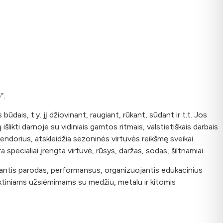
”.
būdais, t.y. jį džiovinant, raugiant, rūkant, sūdant ir t.t. Jos
likti darnoje su vidiniais gamtos ritmais, valstietiškais darbais
ndorius, atskleidžia sezoninės virtuvės reikšmę sveikai
specialiai įrengta virtuvė, rūsys, daržas, sodas, šiltnamiai.
giantis parodas, performansus, organizuojantis edukacinius
raktiniams užsiėmimams su medžiu, metalu ir kitomis