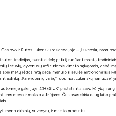
ų Česlovo ir Rūtos Lukenskų rezidencijoje – „Lukenskų namuose
tos tradicijas, turinti didelę patirtį ruošiant maistą tradiciniais 
ių lietuvių, gyvenusių atšiauriomis klimato sąlygomis, gebėjimą iš
pie metų rėdos ratą pagal mėnulio ir saulės astronominius kale
nt aplinką. „Kalendorinių vaišių” ruošimui „Lukenskų namuose” yra 
, autorinėje galerijoje „CHESIUX” pristatantis savo kūrybą, ren
dantiems meno ir mokslo atlikėjams. Česlovas skiria daug laiko p
ais.
yti meno dirbinių, suvenyrų, ir maisto produktų.