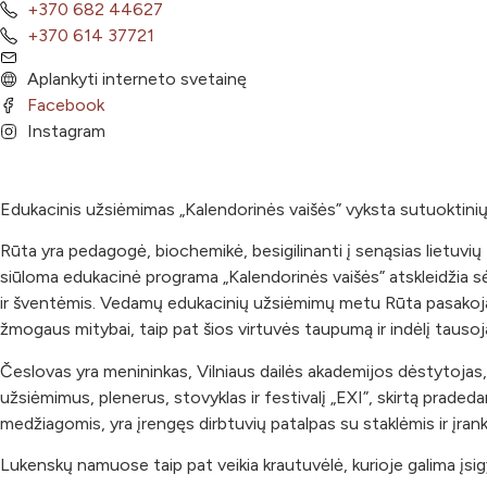
+370 682 44627
+370 614 37721
Aplankyti interneto svetainę
Facebook
Instagram
Edukacinis užsiėmimas „Kalendorinės vaišės” vyksta sutuoktini
Rūta yra pedagogė, biochemikė, besigilinanti į senąsias lietuvių tau
siūloma edukacinė programa „Kalendorinės vaišės” atskleidžia sėsl
ir šventėmis. Vedamų edukacinių užsiėmimų metu Rūta pasakoja a
žmogaus mitybai, taip pat šios virtuvės taupumą ir indėlį tausoja
Česlovas yra menininkas, Vilniaus dailės akademijos dėstytojas
užsiėmimus, plenerus, stovyklas ir festivalį „EXI”, skirtą prade
medžiagomis, yra įrengęs dirbtuvių patalpas su staklėmis ir įranki
Lukenskų namuose taip pat veikia krautuvėlė, kurioje galima įsig