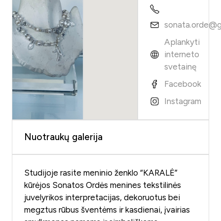
sonata.orde@g
Aplankyti
interneto
svetainę
Facebook
Instagram
Nuotraukų galerija
Studijoje rasite meninio ženklo “KARALĖ”
kūrėjos Sonatos Ordės menines tekstilinės
juvelyrikos interpretacijas, dekoruotus bei
megztus rūbus šventėms ir kasdienai, įvairias