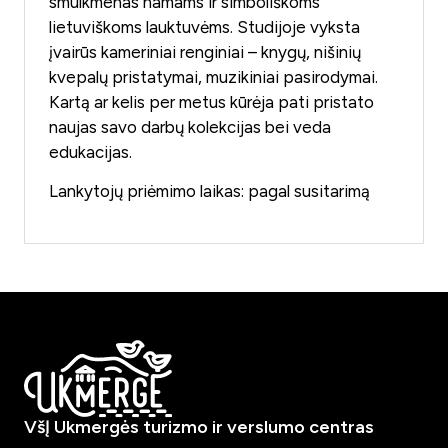
smulkmenas namams ir simboliškoms
lietuviškoms lauktuvėms. Studijoje vyksta
įvairūs kameriniai renginiai – knygų, nišinių
kvepalų pristatymai, muzikiniai pasirodymai.
Kartą ar kelis per metus kūrėja pati pristato
naujas savo darbų kolekcijas bei veda
edukacijas.
Lankytojų priėmimo laikas: pagal susitarimą
VšĮ Ukmergės turizmo ir verslumo centras