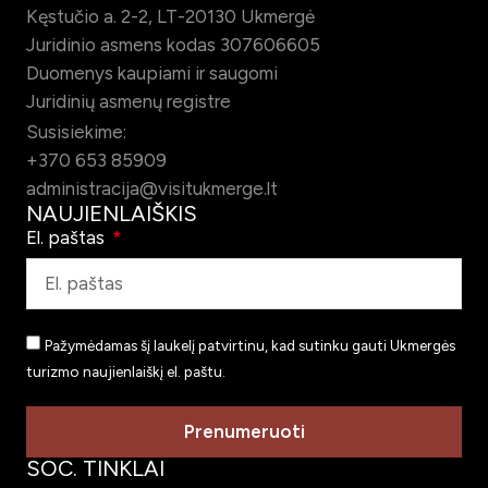
Kęstučio a. 2-2, LT-20130 Ukmergė
Juridinio asmens kodas 307606605
Duomenys kaupiami ir saugomi
Juridinių asmenų registre
Susisiekime:
+370 653 85909
administracija@visitukmerge.lt
NAUJIENLAIŠKIS
El. paštas
Pažymėdamas šį laukelį patvirtinu, kad sutinku gauti Ukmergės
turizmo naujienlaiškį el. paštu.
Prenumeruoti
SOC. TINKLAI