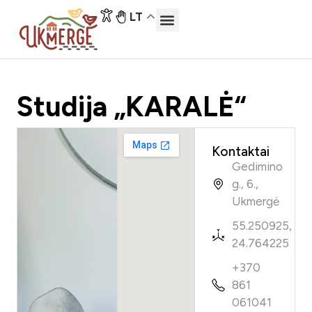
LT
Atraskite Ukmergę
Lankytinos vietos
Studija „KARALĖ“
Kontaktai
Gedimino
g., 6.,
Ukmergė
55.250925,
24.764225
+370
861
061041