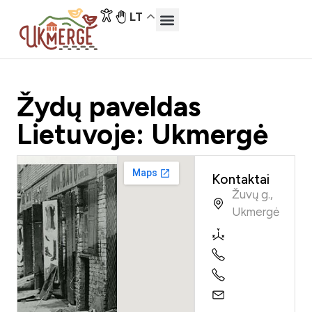
LT
Žydų paveldas
Lietuvoje: Ukmergė
Kontaktai
Žuvų g.,
Ukmergė