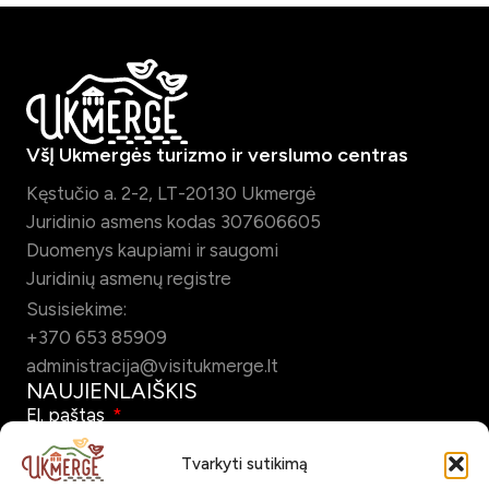
VšĮ Ukmergės turizmo ir verslumo centras
Kęstučio a. 2-2, LT-20130 Ukmergė
Juridinio asmens kodas 307606605
Duomenys kaupiami ir saugomi
Juridinių asmenų registre
Susisiekime:
+370 653 85909
administracija@visitukmerge.lt
NAUJIENLAIŠKIS
El. paštas
Tvarkyti sutikimą