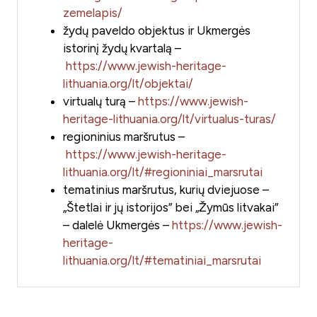
zemelapis/
žydų paveldo objektus ir Ukmergės
istorinį žydų kvartalą –
https://www.jewish-heritage-
lithuania.org/lt/objektai/
virtualų turą –
https://www.jewish-
heritage-lithuania.org/lt/virtualus-turas/
regioninius maršrutus –
https://www.jewish-heritage-
lithuania.org/lt/#regioniniai_marsrutai
tematinius maršrutus, kurių dviejuose –
„Štetlai ir jų istorijos” bei „Žymūs litvakai”
– dalelė Ukmergės –
https://www.jewish-
heritage-
lithuania.org/lt/#tematiniai_marsrutai