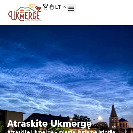
LT
Atraskite Ukmergę
Atraskite Ukmergę – miestą, kuriame istorija