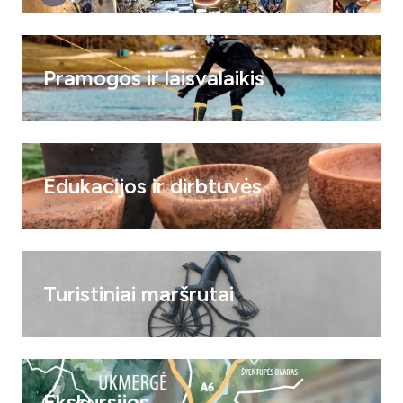
Pramogos ir laisvalaikis
Edukacijos ir dirbtuvės
Turistiniai maršrutai
Ekskursijos