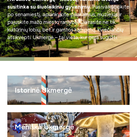
susitinka su šiuolaikiniu gyvenimu.
Pasivaikščiokite
po senamiestį, aplankykite piliakalnius, muziejus ir
pajuskite mažo miesto ramybę. Čia rasite ne tik
kultūrinių lobių, bet ir gamtos kampelių, kviečiančių
atsikvėpti. Ukmergė – tai vieta, kur gera sugrįžti.
Istorinė Ukmergė
Meniška Ukmergė