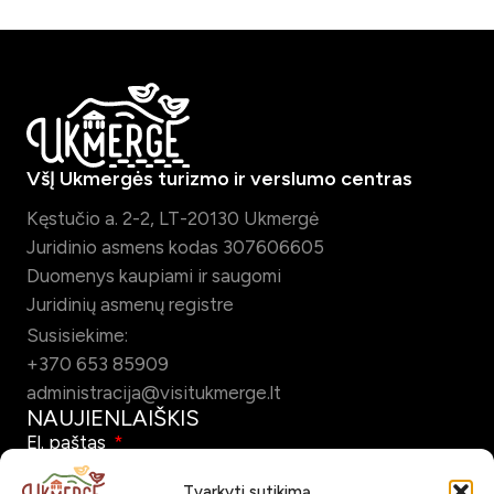
VšĮ Ukmergės turizmo ir verslumo centras
Kęstučio a. 2-2, LT-20130 Ukmergė
Juridinio asmens kodas 307606605
Duomenys kaupiami ir saugomi
Juridinių asmenų registre
Susisiekime:
+370 653 85909
administracija@visitukmerge.lt
NAUJIENLAIŠKIS
El. paštas
Tvarkyti sutikimą