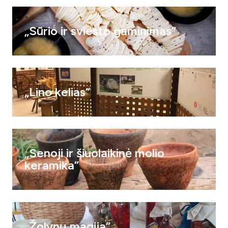
„Sūrio ir sviesto gaminimas”
„Lino kelias”
„Senoji ir šiuolaikinė molio
keramika”
„Žolynų magija”