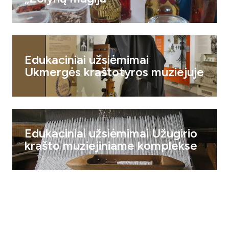
Edukaciniai užsiėmimai
Ukmergės kraštotyros muziejuje
Edukaciniai užsiėmimai Užugirio
krašto muziejiniame komplekse
„Atrask legendomis apipintą
Veprių kraštą”