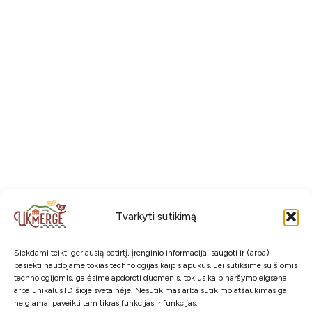
Edukacijų studija Kėkštas
Edukacija „Šiaudinės magijos
paslaptys“
Tvarkyti sutikimą
Edukacija „Bitute pilkoji“
Siekdami teikti geriausią patirtį, įrenginio informacijai saugoti ir (arba)
pasiekti naudojame tokias technologijas kaip slapukus. Jei sutiksime su šiomis
technologijomis, galėsime apdoroti duomenis, tokius kaip naršymo elgsena
arba unikalūs ID šioje svetainėje. Nesutikimas arba sutikimo atšaukimas gali
neigiamai paveikti tam tikras funkcijas ir funkcijas.