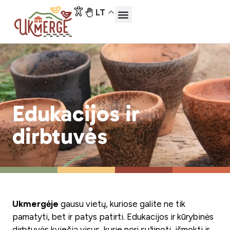
LT
Edukacijos ir
dirbtuvės
Ukmergėje
gausu vietų, kuriose galite ne tik
pamatyti, bet ir patys patirti. Edukacijos ir kūrybinės
dirbtuvės kviečia visus, kurie nori sužinoti, išmokti ir