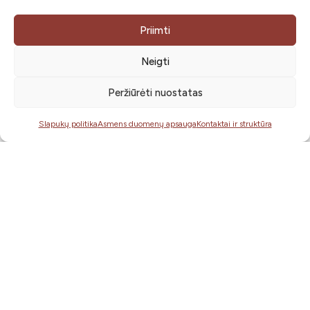
Senųjų amatų dirbtuvės „Muilo
gaminimas“
Priimti
Neigti
Peržiūrėti nuostatas
Edukacija „Veju, veju virveles“
Slapukų politika
Asmens duomenų apsauga
Kontaktai ir struktūra
Edukacija „Gipso bareljefai“