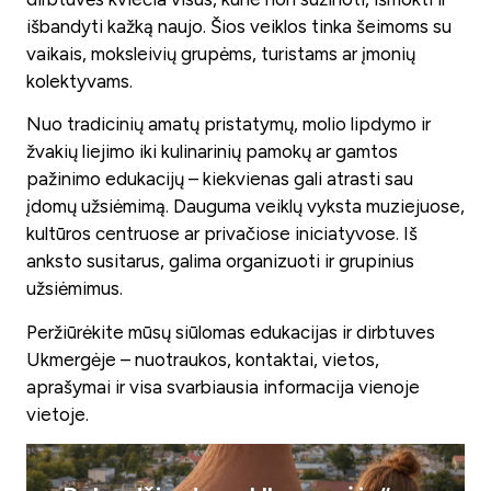
išbandyti kažką naujo. Šios veiklos tinka šeimoms su
vaikais, moksleivių grupėms, turistams ar įmonių
kolektyvams.
Nuo tradicinių amatų pristatymų, molio lipdymo ir
žvakių liejimo iki kulinarinių pamokų ar gamtos
pažinimo edukacijų – kiekvienas gali atrasti sau
įdomų užsiėmimą. Dauguma veiklų vyksta muziejuose,
kultūros centruose ar privačiose iniciatyvose. Iš
anksto susitarus, galima organizuoti ir grupinius
užsiėmimus.
Peržiūrėkite mūsų siūlomas edukacijas ir dirbtuves
Ukmergėje – nuotraukos, kontaktai, vietos,
aprašymai ir visa svarbiausia informacija vienoje
vietoje.