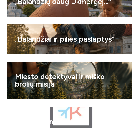
„Balandžių daug Ukmergėj…“
„Balandžiai ir pilies paslaptys“
Miesto detektyvai ir miško
brolių misija
„Kalendorinės vaišės”