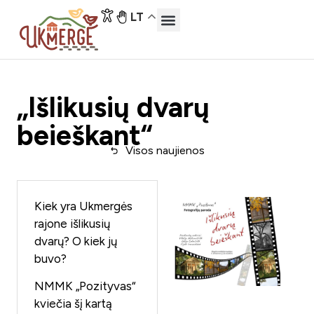
LT
„Išlikusių dvarų
beieškant“
Visos naujienos
Kiek yra Ukmergės
rajone išlikusių
dvarų? O kiek jų
buvo?
NMMK „Pozityvas“
kviečia šį kartą