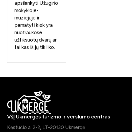
apsilankyti Užugirio
mokykloje-
muziejuje ir
pamatyti kiek yra
nuotraukose
užfiksuotų dvarų ar
tai kas iš jų tik liko.
VšĮ Ukmergės turizmo ir verslumo centras
Kęstučio a. 2-2, LT-20130 Ukmergė