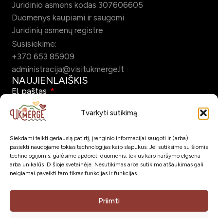
Juridinio asmens kodas 307606605
Duomenys kaupiami ir saugomi
Juridinių asmenų registre
Susisiekime:
+370 653 85909
administracija@visitukmerge.lt
NAUJIENLAIŠKIS
El. paštas
Tvarkyti sutikimą
Siekdami teikti geriausią patirtį, įrenginio informacijai saugoti ir (arba)
Pažymėdamas šį laukelį patvirtinu, kad sutinku gauti Ukmergės
pasiekti naudojame tokias technologijas kaip slapukus. Jei sutiksime su šiomis
turizmo naujienlaiškį el. paštu.
technologijomis, galėsime apdoroti duomenis, tokius kaip naršymo elgsena
arba unikalūs ID šioje svetainėje. Nesutikimas arba sutikimo atšaukimas gali
neigiamai paveikti tam tikras funkcijas ir funkcijas.
Prenumeruoti
SOC. TINKLAI
Priimti