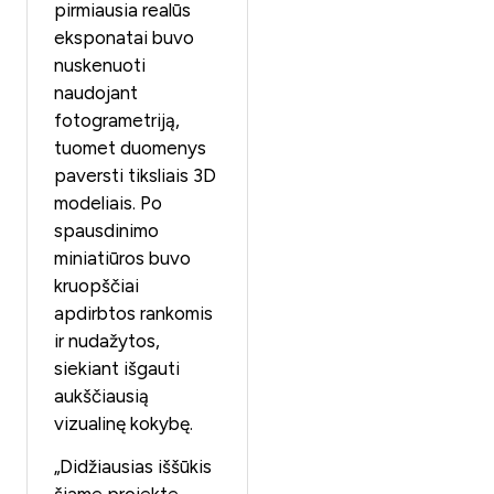
pirmiausia realūs
eksponatai buvo
nuskenuoti
naudojant
fotogrametriją,
tuomet duomenys
paversti tiksliais 3D
modeliais. Po
spausdinimo
miniatiūros buvo
kruopščiai
apdirbtos rankomis
ir nudažytos,
siekiant išgauti
aukščiausią
vizualinę kokybę.
„Didžiausias iššūkis