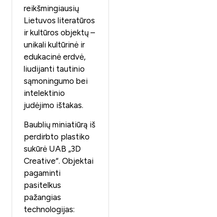
reikšmingiausių
Lietuvos literatūros
ir kultūros objektų –
unikali kultūrinė ir
edukacinė erdvė,
liudijanti tautinio
sąmoningumo bei
intelektinio
judėjimo ištakas.
Baublių miniatiūrą iš
perdirbto plastiko
sukūrė UAB „3D
Creative“. Objektai
pagaminti
pasitelkus
pažangias
technologijas: