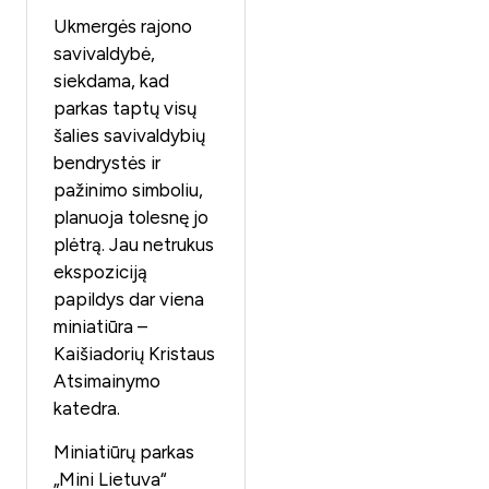
Ukmergės rajono
savivaldybė,
siekdama, kad
parkas taptų visų
šalies savivaldybių
bendrystės ir
pažinimo simboliu,
planuoja tolesnę jo
plėtrą. Jau netrukus
ekspoziciją
papildys dar viena
miniatiūra –
Kaišiadorių Kristaus
Atsimainymo
katedra.
Miniatiūrų parkas
„Mini Lietuva“