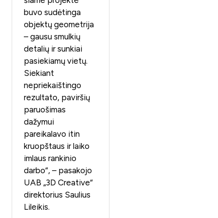
šiame projekte
buvo sudėtinga
objektų geometrija
– gausu smulkių
detalių ir sunkiai
pasiekiamų vietų.
Siekiant
nepriekaištingo
rezultato, paviršių
paruošimas
dažymui
pareikalavo itin
kruopštaus ir laiko
imlaus rankinio
darbo“, – pasakojo
UAB „3D Creative“
direktorius Saulius
Lileikis.