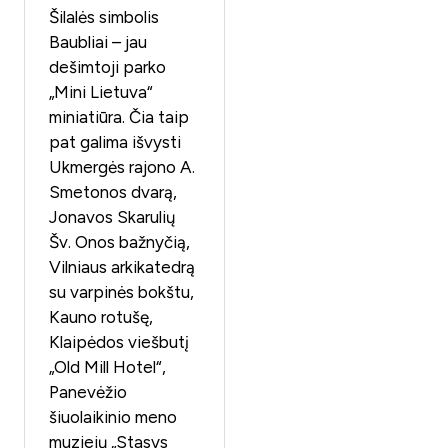
Šilalės simbolis
Baubliai – jau
dešimtoji parko
„Mini Lietuva“
miniatiūra. Čia taip
pat galima išvysti
Ukmergės rajono A.
Smetonos dvarą,
Jonavos Skarulių
Šv. Onos bažnyčią,
Vilniaus arkikatedrą
su varpinės bokštu,
Kauno rotušę,
Klaipėdos viešbutį
„Old Mill Hotel“,
Panevėžio
šiuolaikinio meno
muziejų „Stasys