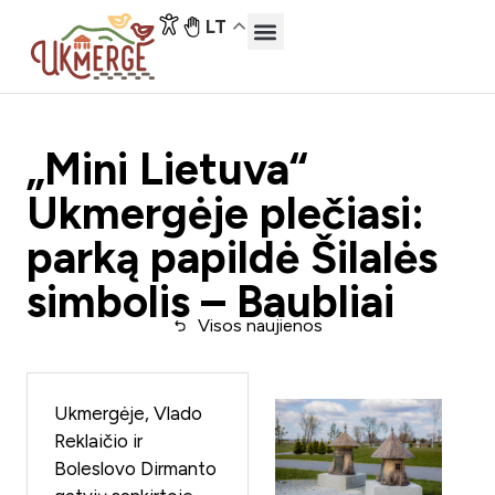
LT
„Mini Lietuva“
Ukmergėje plečiasi:
parką papildė Šilalės
simbolis – Baubliai
Visos naujienos
Ukmergėje, Vlado
Reklaičio ir
Boleslovo Dirmanto