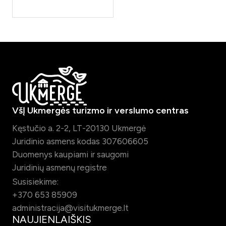
VšĮ Ukmergės turizmo ir verslumo centras
Kęstučio a. 2-2, LT-20130 Ukmergė
Juridinio asmens kodas 307606605
Duomenys kaupiami ir saugomi
Juridinių asmenų registre
Susisiekime:
+370 653 85909
administracija@visitukmerge.lt
NAUJIENLAIŠKIS