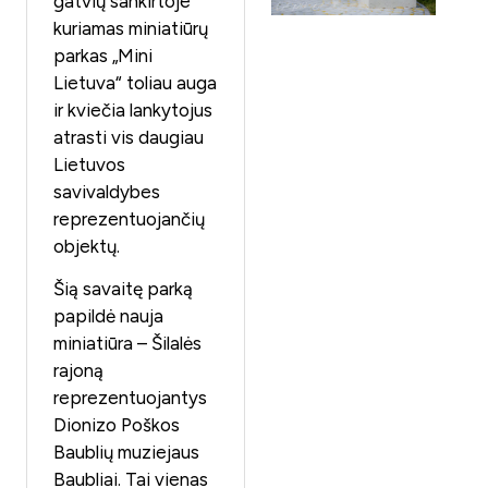
gatvių sankirtoje
kuriamas miniatiūrų
parkas „Mini
Lietuva“ toliau auga
ir kviečia lankytojus
atrasti vis daugiau
Lietuvos
savivaldybes
reprezentuojančių
objektų.
Šią savaitę parką
papildė nauja
miniatiūra – Šilalės
rajoną
reprezentuojantys
Dionizo Poškos
Baublių muziejaus
Baubliai. Tai vienas