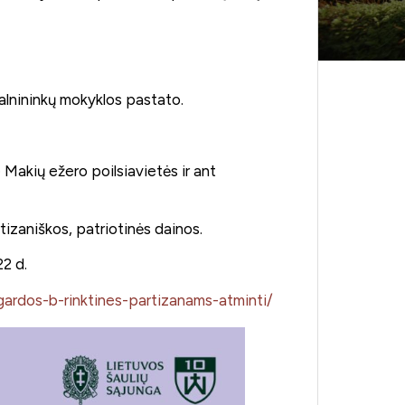
Balnininkų mokyklos pastato.
 Makių ežero poilsiavietės ir ant
tizaniškos, patriotinės dainos.
2 d.
gardos-b-rinktines-partizanams-atminti/