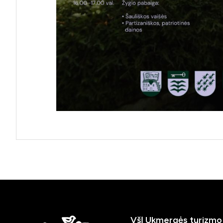
VšĮ Ukmergės turizmo 