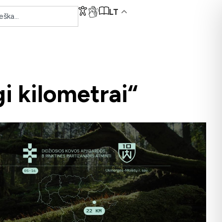
LT
i kilometrai“