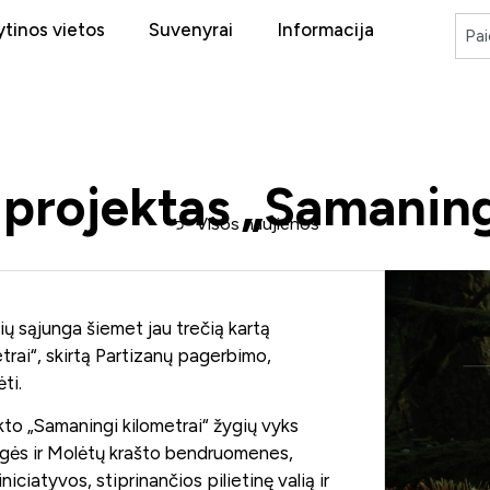
tinos vietos
Suvenyrai
Informacija
 projektas „Samaning
Visos naujienos
ių sąjunga šiemet jau trečią kartą
trai“, skirtą Partizanų pagerbimo,
ti.
kto „Samaningi kilometrai“ žygių vyks
rgės ir Molėtų krašto bendruomenes,
niciatyvos, stiprinančios pilietinę valią ir