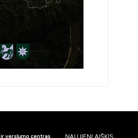
ir verslumo centras
NAUJIENLAIŠKIS