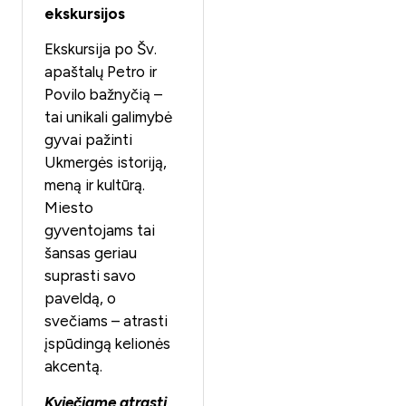
ekskursijos
Ekskursija po Šv.
apaštalų Petro ir
Povilo bažnyčią –
tai unikali galimybė
gyvai pažinti
Ukmergės istoriją,
meną ir kultūrą.
Miesto
gyventojams tai
šansas geriau
suprasti savo
paveldą, o
svečiams – atrasti
įspūdingą kelionės
akcentą.
Kviečiame atrasti