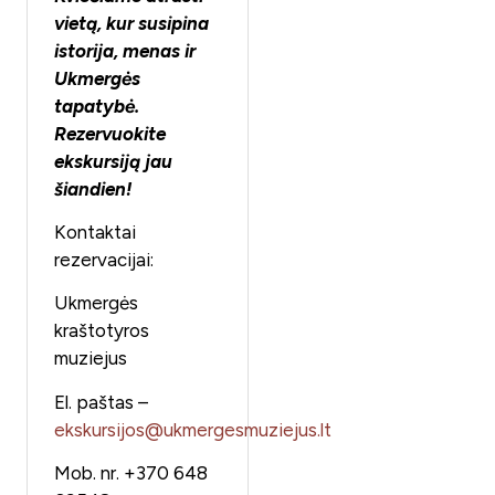
vietą, kur susipina
istorija, menas ir
Ukmergės
tapatybė.
Rezervuokite
ekskursiją jau
šiandien!
Kontaktai
rezervacijai:
Ukmergės
kraštotyros
muziejus
El. paštas –
ekskursijos@ukmergesmuziejus.lt
Mob. nr. +370 648