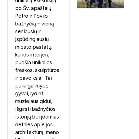
unikalią ekskursiją
po Šv. apaštalų
Petro ir Povilo
bažnyčią – vieną
seniausių ir
įspūdingiausių
miesto pastatų,
kurios interjerą
puošia unikalios
freskos, skulptūros
ir paveikslai. Tai
puiki galimybė
gyvai, lydint
muziejaus gidui,
išgirsti bažnyčios
istoriją bei įdomias
detales apie jos
architektūrą, meno