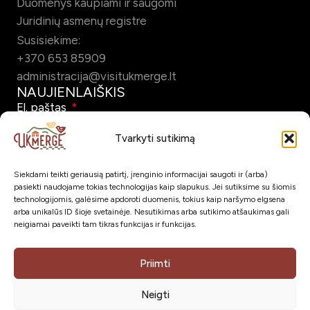
Duomenys kaupiami ir saugomi
Juridinių asmenų registre
Susisiekime:
+370 653 85909
administracija@visitukmerge.lt
NAUJIENLAIŠKIS
El. paštas
Tvarkyti sutikimą
Siekdami teikti geriausią patirtį, įrenginio informacijai saugoti ir (arba)
Pažymėdamas šį laukelį patvirtinu, kad sutinku gauti Ukmergės
pasiekti naudojame tokias technologijas kaip slapukus. Jei sutiksime su šiomis
turizmo naujienlaiškį el. paštu.
technologijomis, galėsime apdoroti duomenis, tokius kaip naršymo elgsena
arba unikalūs ID šioje svetainėje. Nesutikimas arba sutikimo atšaukimas gali
neigiamai paveikti tam tikras funkcijas ir funkcijas.
Prenumeruoti
SOC. TINKLAI
Priimti
Neigti