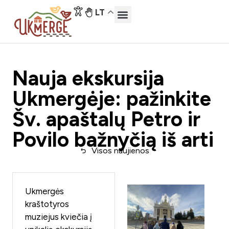
LT
Nauja ekskursija
Ukmergėje: pažinkite
Šv. apaštalų Petro ir
Povilo bažnyčią iš arti
Visos naujienos
Ukmergės
kraštotyros
muziejus kviečia į