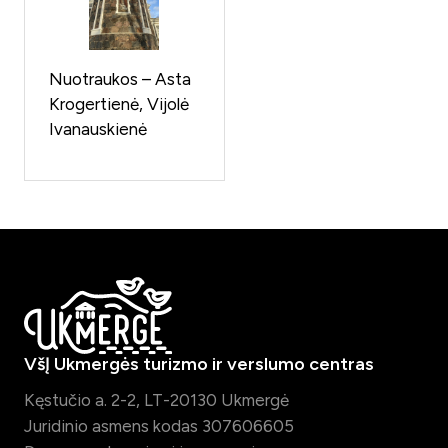
Nuotraukos – Asta
Krogertienė, Vijolė
Ivanauskienė
VšĮ Ukmergės turizmo ir verslumo centras
Kęstučio a. 2-2, LT-20130 Ukmergė
Juridinio asmens kodas 307606605