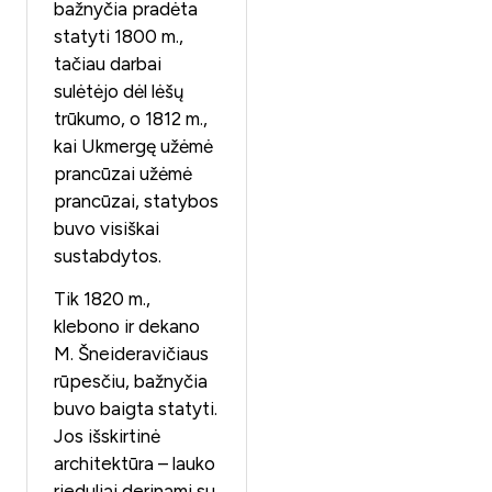
bažnyčia pradėta
statyti 1800 m.,
tačiau darbai
sulėtėjo dėl lėšų
trūkumo, o 1812 m.,
kai Ukmergę užėmė
prancūzai užėmė
prancūzai, statybos
buvo visiškai
sustabdytos.
Tik 1820 m.,
klebono ir dekano
M. Šneideravičiaus
rūpesčiu, bažnyčia
buvo baigta statyti.
Jos išskirtinė
architektūra – lauko
rieduliai derinami su