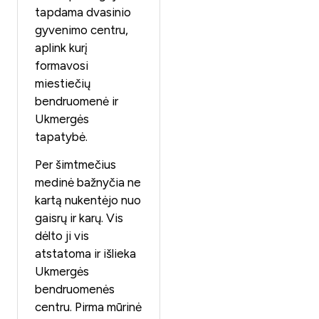
tapdama dvasinio
gyvenimo centru,
aplink kurį
formavosi
miestiečių
bendruomenė ir
Ukmergės
tapatybė.
Per šimtmečius
medinė bažnyčia ne
kartą nukentėjo nuo
gaisrų ir karų. Vis
dėlto ji vis
atstatoma ir išlieka
Ukmergės
bendruomenės
centru. Pirma mūrinė