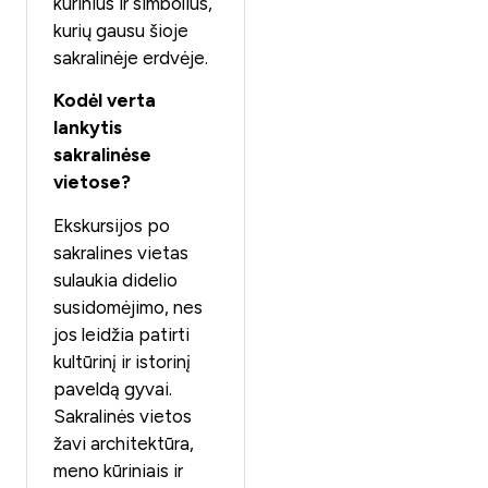
kūrinius ir simbolius,
kurių gausu šioje
sakralinėje erdvėje.
Kodėl verta
lankytis
sakralinėse
vietose?
Ekskursijos po
sakralines vietas
sulaukia didelio
susidomėjimo, nes
jos leidžia patirti
kultūrinį ir istorinį
paveldą gyvai.
Sakralinės vietos
žavi architektūra,
meno kūriniais ir