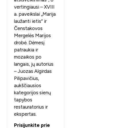
vertingiausi – XVIII
a. paveikslai „Marija
laužanti ietis“ ir
Čenstakovos
Mergelės Marijos
drobė. Dėmesį
patraukia ir
mozaikos po
langais, jų autorius
– Juozas Algirdas
Pilipavičius,
aukščiausios
kategorijos sienų
tapybos
restauratorius ir
ekspertas.
Prisijunkite prie