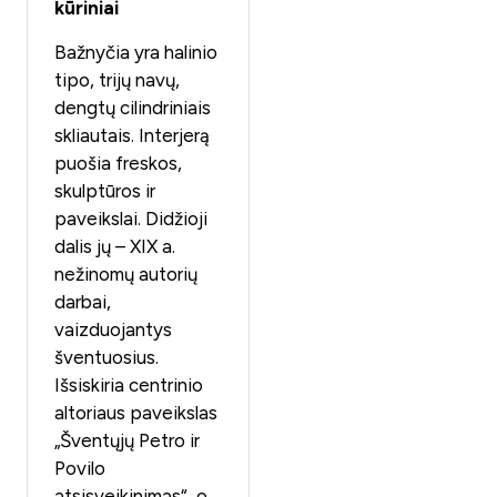
kūriniai
Bažnyčia yra halinio
tipo, trijų navų,
dengtų cilindriniais
skliautais. Interjerą
puošia freskos,
skulptūros ir
paveikslai. Didžioji
dalis jų – XIX a.
nežinomų autorių
darbai,
vaizduojantys
šventuosius.
Išsiskiria centrinio
altoriaus paveikslas
„Šventųjų Petro ir
Povilo
atsisveikinimas“, o