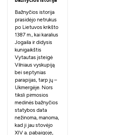
bažnyčios istorija
Bažnyčios istorija
prasidėjo netrukus
po Lietuvos krikšto
1387 m., kai karalius
Jogaila ir didysis
kunigaikštis
Vytautas įsteigė
Vilniaus vyskupiją
bei septynias
parapijas, tarp jų –
Ukmergėje. Nors
tiksli pirmosios
medinės bažnyčios
statybos data
nežinoma, manoma,
kad ji jau stovėjo
XIV a. pabaigoje,