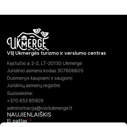
VšĮ Ukmergės turizmo ir verslumo centras
Kęstučio a. 2-2, LT-20130 Ukmergė
Juridinio asmens kodas 307606605
Duomenys kaupiami ir saugomi
Juridinių asmenų registre
Susisiekime:
+370 653 85909
administracija@visitukmerge.lt
NAUJIENLAIŠKIS
El. paštas