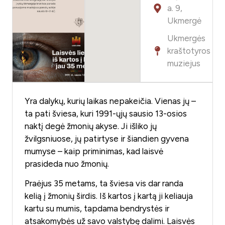
a. 9,
Ukmergė
Ukmergės
kraštotyros
muziejus
Yra dalykų, kurių laikas nepakeičia. Vienas jų –
ta pati šviesa, kuri 1991-ųjų sausio 13-osios
naktį degė žmonių akyse. Ji išliko jų
žvilgsniuose, jų patirtyse ir šiandien gyvena
mumyse – kaip priminimas, kad laisvė
prasideda nuo žmonių.
Praėjus 35 metams, ta šviesa vis dar randa
kelią į žmonių širdis. Iš kartos į kartą ji keliauja
kartu su mumis, tapdama bendrystės ir
atsakomybės už savo valstybę dalimi. Laisvės