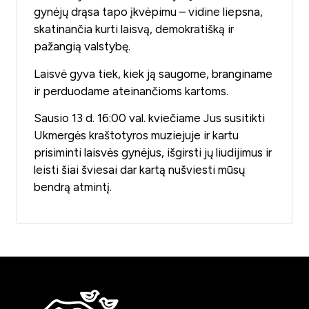
gynėjų drąsa tapo įkvėpimu – vidine liepsna,
skatinančia kurti laisvą, demokratišką ir
pažangią valstybę.
Laisvė gyva tiek, kiek ją saugome, branginame
ir perduodame ateinančioms kartoms.
Sausio 13 d. 16:00 val. kviečiame Jus susitikti
Ukmergės kraštotyros muziejuje ir kartu
prisiminti laisvės gynėjus, išgirsti jų liudijimus ir
leisti šiai šviesai dar kartą nušviesti mūsų
bendrą atmintį.