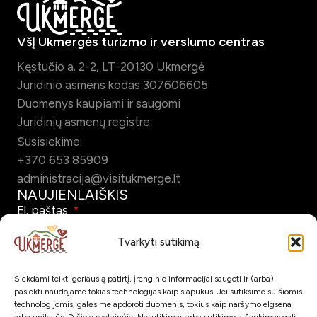
VšĮ Ukmergės turizmo ir verslumo centras
Kęstučio a. 2-2, LT-20130 Ukmergė
Juridinio asmens kodas 307606605
Duomenys kaupiami ir saugomi
Juridinių asmenų registre
Susisiekime:
+370 653 85909
administracija@visitukmerge.lt
NAUJIENLAIŠKIS
El. paštas
Tvarkyti sutikimą
Siekdami teikti geriausią patirtį, įrenginio informacijai saugoti ir (arba)
Pažymėdamas šį laukelį patvirtinu, kad sutinku gauti Ukmergės
pasiekti naudojame tokias technologijas kaip slapukus. Jei sutiksime su šiomis
turizmo naujienlaiškį el. paštu.
technologijomis, galėsime apdoroti duomenis, tokius kaip naršymo elgsena