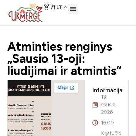
LT
Atminties renginys
„Sausio 13-oji:
liudijimai ir atmintis“
Informacija
13
sausio,
2026
16:00
Kęstučio