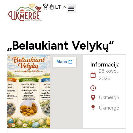
LT
„Belaukiant Velykų“
Informacija
26 kovo,
2026
Ukmergė
Ukmergė