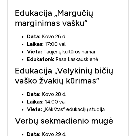
Edukacija „Margučių
marginimas vašku“
Data:
Kovo 26 d.
Laikas:
17:00 val.
Vieta:
Taujėnų kultūros namai
Edukatorė:
Rasa Laskauskienė
Edukacija „Velykinių bičių
vaško žvakių kūrimas“
Data:
Kovo 28 d.
Laikas:
14:00 val.
Vieta:
„Kėkštas“ edukacijų studija
Verbų sekmadienio mugė
Data:
Kovo 29 d.