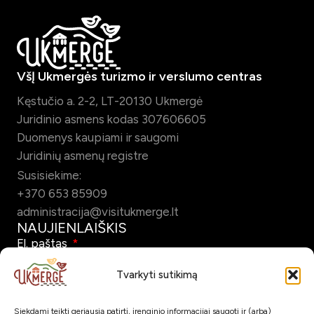
VšĮ Ukmergės turizmo ir verslumo centras
Kęstučio a. 2-2, LT-20130 Ukmergė
Juridinio asmens kodas 307606605
Duomenys kaupiami ir saugomi
Juridinių asmenų registre
Susisiekime:
+370 653 85909
administracija@visitukmerge.lt
NAUJIENLAIŠKIS
El. paštas
Tvarkyti sutikimą
Siekdami teikti geriausią patirtį, įrenginio informacijai saugoti ir (arba)
Pažymėdamas šį laukelį patvirtinu, kad sutinku gauti Ukmergės