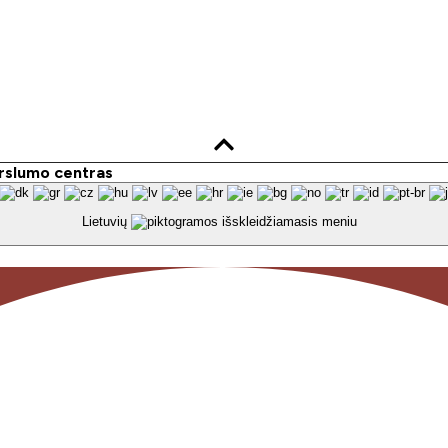
rizmo naujienlaiškį el. paštu.
rslumo centras
Lietuvių