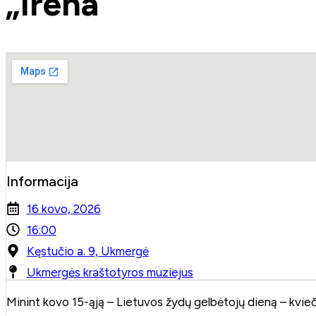
„Irena“
Informacija
16 kovo, 2026
16:00
Kęstučio a. 9, Ukmergė
Ukmergės kraštotyros muziejus
Minint kovo 15-ąją – Lietuvos žydų gelbėtojų dieną – kvieči