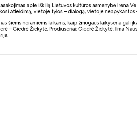
asakojimas apie iškilią Lietuvos kultūros asmenybę Irena Vei
osi atleidimą, vietoje tylos – dialogą, vietoje neapykantos 
imas šiems neramiems laikams, kaip žmogaus laikysena gali įkvėpt
rė – Giedrė Žickytė. Prodiuseriai: Giedrė Žickytė, Ilma Nau
ija.