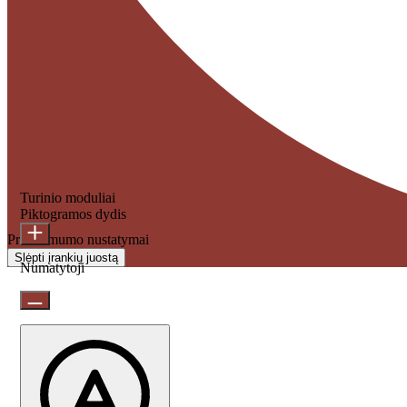
Turinio moduliai
Piktogramos dydis
Prieinamumo nustatymai
Slėpti įrankių juostą
Numatytoji