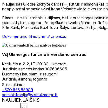
Naujausias Giedrė Žickytė darbas – jautrus ir asmeniškas p
neapykantai nepasidavusi Irena Veisaitė vietoje keršto rink
Filmas – ne tik istorinis liudijimas, bet ir prasmingas primin
permąstyti dialogo bei žmogiškumo svarbą šiandien. Režisie
Pille Rünk, Martichka Bozhilova. Šalys: Lietuva, Estija, Bulgar
Dokumentinio filmo „Irena“ anonsas
VšĮ Ukmergės turizmo ir verslumo centras
Kęstučio a. 2-2, LT-20130 Ukmergė
Juridinio asmens kodas 307606605
Duomenys kaupiami ir saugomi
Juridinių asmenų registre
Susisiekime:
+370 653 85909
administracija@visitukmerge.lt
NAUJIENLAIŠKIS
El. paštas