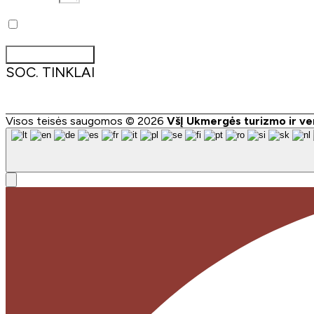
Pažymėdamas šį laukelį patvirtinu, kad sutinku gauti Ukmergės tu
Prenumeruoti
SOC. TINKLAI
Visos teisės saugomos © 2026
VšĮ Ukmergės turizmo ir ve