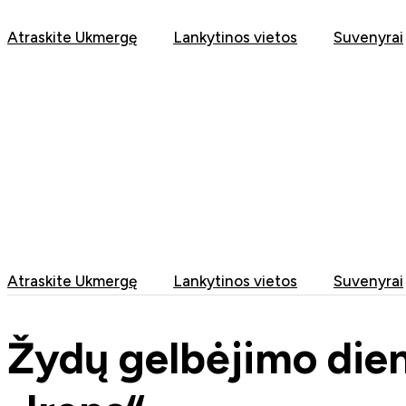
Eiti
prie
Atraskite Ukmergę
Lankytinos vietos
Suvenyrai
turinio
Atraskite Ukmergę
Lankytinos vietos
Suvenyrai
Žydų gelbėjimo die