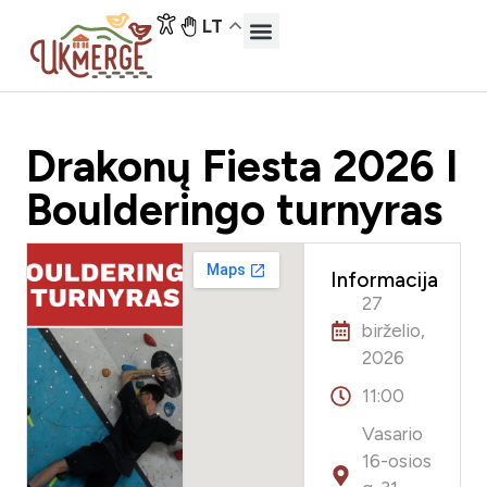
LT
Drakonų Fiesta 2026 I
Boulderingo turnyras
Informacija
27
birželio,
2026
11:00
Vasario
16-osios