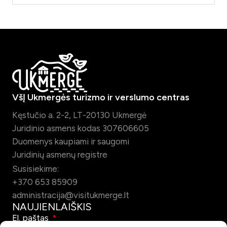
VšĮ Ukmergės turizmo ir verslumo centras
Kęstučio a. 2-2, LT-20130 Ukmergė
Juridinio asmens kodas 307606605
Duomenys kaupiami ir saugomi
Juridinių asmenų registre
Susisiekime:
+370 653 85909
administracija@visitukmerge.lt
NAUJIENLAIŠKIS
El. paštas