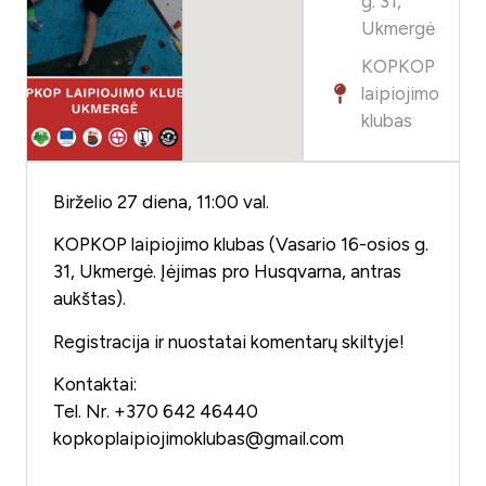
g. 31,
Ukmergė
KOPKOP
laipiojimo
klubas
Birželio 27 diena, 11:00 val.
KOPKOP laipiojimo klubas (Vasario 16-osios g.
31, Ukmergė. Įėjimas pro Husqvarna, antras
aukštas).
Registracija ir nuostatai komentarų skiltyje!
Kontaktai:
Tel. Nr. +370 642 46440
kopkoplaipiojimoklubas@gmail.com