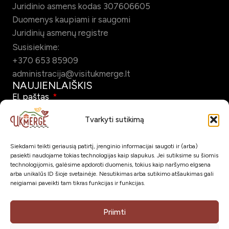
Juridinio asmens kodas 307606605
Duomenys kaupiami ir saugomi
Juridinių asmenų registre
Susisiekime:
+370 653 85909
administracija@visitukmerge.lt
NAUJIENLAIŠKIS
El. paštas
Tvarkyti sutikimą
Siekdami teikti geriausią patirtį, įrenginio informacijai saugoti ir (arba)
Pažymėdamas šį laukelį patvirtinu, kad sutinku gauti Ukmergės
pasiekti naudojame tokias technologijas kaip slapukus. Jei sutiksime su šiomis
turizmo naujienlaiškį el. paštu.
technologijomis, galėsime apdoroti duomenis, tokius kaip naršymo elgsena
arba unikalūs ID šioje svetainėje. Nesutikimas arba sutikimo atšaukimas gali
neigiamai paveikti tam tikras funkcijas ir funkcijas.
Prenumeruoti
SOC. TINKLAI
Priimti