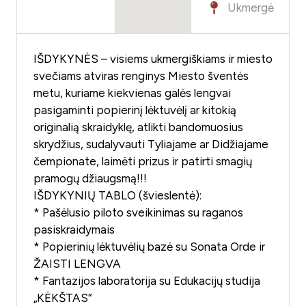
Ukmergė
IŠDYKYNĖS – visiems ukmergiškiams ir miesto
svečiams atviras renginys Miesto šventės
metu, kuriame kiekvienas galės lengvai
pasigaminti popierinį lėktuvėlį ar kitokią
originalią skraidyklę, atlikti bandomuosius
skrydžius, sudalyvauti Tyliajame ar Didžiajame
čempionate, laimėti prizus ir patirti smagių
pramogų džiaugsmą!!!
IŠDYKYNIŲ TABLO (švieslentė):
* Pašėlusio piloto sveikinimas su raganos
pasiskraidymais
* Popierinių lėktuvėlių bazė su Sonata Orde ir
ŽAISTI LENGVA
* Fantazijos laboratorija su Edukacijų studija
„KĖKŠTAS”