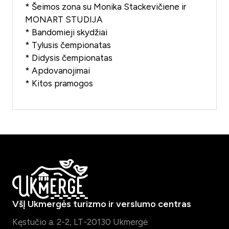
* Šeimos zona su Monika Stackevičiene ir
MONART STUDIJA
* Bandomieji skydžiai
* Tylusis čempionatas
* Didysis čempionatas
* Apdovanojimai
* Kitos pramogos
VšĮ Ukmergės turizmo ir verslumo centras
Kęstučio a. 2-2, LT-20130 Ukmergė