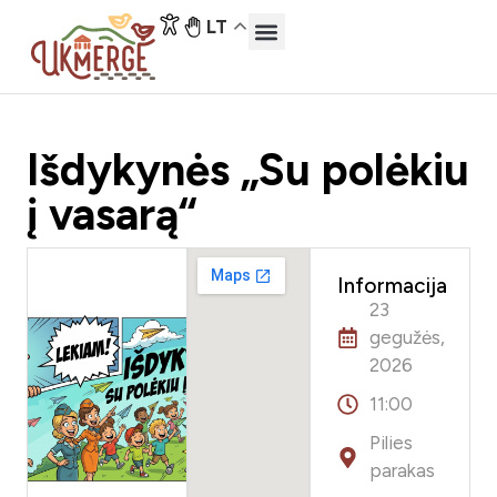
LT
Išdykynės „Su polėkiu
į vasarą“
Informacija
23
gegužės,
2026
11:00
Pilies
parakas