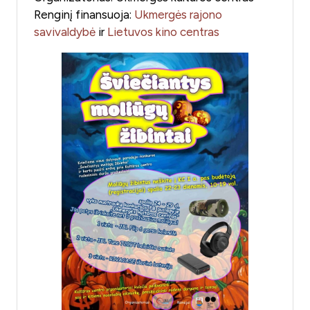
Renginį finansuoja:
Ukmergės rajono
savivaldybė
ir
Lietuvos kino centras