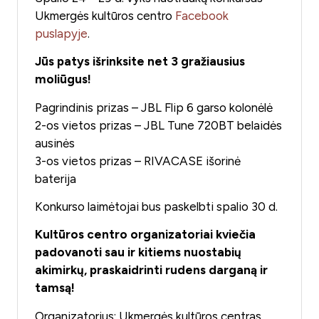
Ukmergės kultūros centro
Facebook
puslapyje
.
Jūs patys išrinksite net 3 gražiausius
moliūgus!
Pagrindinis prizas – JBL Flip 6 garso kolonėlė
2-os vietos prizas – JBL Tune 720BT belaidės
ausinės
3-os vietos prizas – RIVACASE išorinė
baterija
Konkurso laimėtojai bus paskelbti spalio 30 d.
Kultūros centro organizatoriai kviečia
padovanoti sau ir kitiems nuostabių
akimirkų, praskaidrinti rudens darganą ir
tamsą!
Organizatorius: Ukmergės kultūros centras