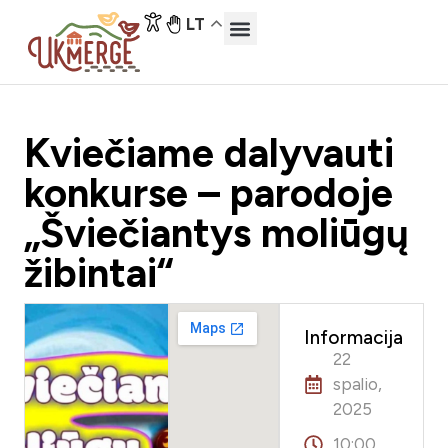
LT
Kviečiame dalyvauti
konkurse – parodoje
„Šviečiantys moliūgų
žibintai“
Informacija
22
spalio,
2025
10:00