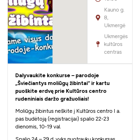
Kauno g.
8,
Ukmergė
Ukmergės
kultūros
centras
Dalyvaukite konkurse – parodoje
„Šviečiantys moliūgų žibintai“ ir kartu
puoškite erdvę prie Kultūros centro
rudeniniais daržo gražuoliais!
Moliūgų žibintus neškite į Kultūros centro I a.
pas budėtoją (registracijai) spalio 22-23
dienomis, 10-19 val.
Spalio 24 – 29 d. vyks nuotraukų konkursas