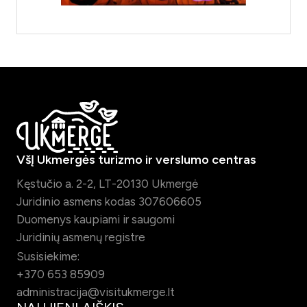
VšĮ Ukmergės turizmo ir verslumo centras
Kęstučio a. 2-2, LT-20130 Ukmergė
Juridinio asmens kodas 307606605
Duomenys kaupiami ir saugomi
Juridinių asmenų registre
Susisiekime:
+370 653 85909
administracija@visitukmerge.lt