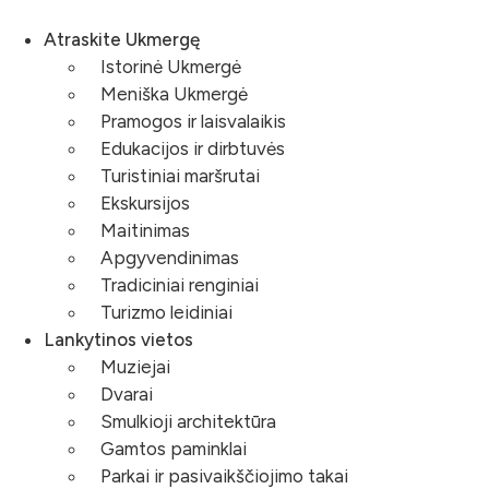
Eiti
prie
Atraskite Ukmergę
turinio
Istorinė Ukmergė
Meniška Ukmergė
Pramogos ir laisvalaikis
Edukacijos ir dirbtuvės
Turistiniai maršrutai
Ekskursijos
Maitinimas
Apgyvendinimas
Tradiciniai renginiai
Turizmo leidiniai
Lankytinos vietos
Muziejai
Dvarai
Smulkioji architektūra
Gamtos paminklai
Parkai ir pasivaikščiojimo takai