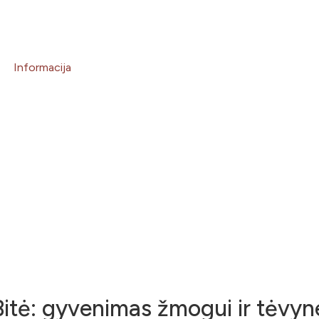
Informacija
Bitė: gyvenimas žmogui ir tėvyn