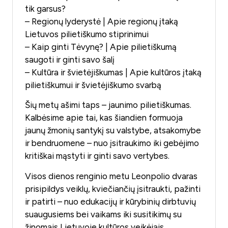
tik garsus?
– Regionų lyderystė | Apie regionų įtaką
Lietuvos pilietiškumo stiprinimui
– Kaip ginti Tėvynę? | Apie pilietiškumą
saugoti ir ginti savo šalį
– Kultūra ir švietėjiškumas | Apie kultūros įtaką
pilietiškumui ir švietėjiškumo svarbą
Šių metų ašimi taps – jaunimo pilietiškumas.
Kalbėsime apie tai, kas šiandien formuoja
jaunų žmonių santykį su valstybe, atsakomybe
ir bendruomene – nuo įsitraukimo iki gebėjimo
kritiškai mąstyti ir ginti savo vertybes.
Visos dienos renginio metu Leonpolio dvaras
prisipildys veiklų, kviečiančių įsitraukti, pažinti
ir patirti – nuo edukacijų ir kūrybinių dirbtuvių
suaugusiems bei vaikams iki susitikimų su
žinomais Lietuvoje kultūros veikėjais,