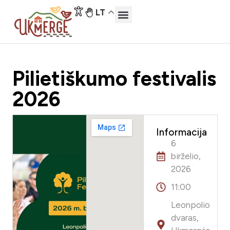
LT
Pilietiškumo festivalis
2026
Informacija
6
birželio,
2026
11:00
Leonpolio
dvaras,