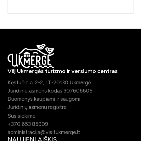
VšĮ Ukmergės turizmo ir verslumo centras
Kęstučio a. 2-2, LT-20130 Ukmergė
Juridinio asmens kodas 307606605
Duomenys kaupiami ir saugomi
Juridinių asmenų registre
Susisiekime:
+370 653 85909
administracija@visitukmerge.lt
NAUJIENLAIŠKIS