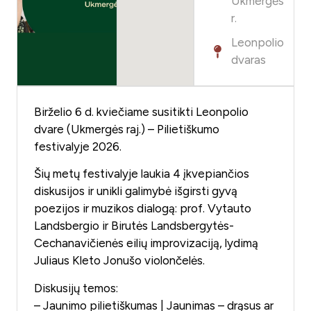
Ukmergės
r.
Leonpolio
dvaras
Birželio 6 d. kviečiame susitikti Leonpolio
dvare (Ukmergės raj.) – Pilietiškumo
festivalyje 2026.
Šių metų festivalyje laukia 4 įkvepiančios
diskusijos ir unikli galimybė išgirsti gyvą
poezijos ir muzikos dialogą: prof. Vytauto
Landsbergio ir Birutės Landsbergytės-
Cechanavičienės eilių improvizaciją, lydimą
Juliaus Kleto Jonušo violončelės.
Diskusijų temos:
– Jaunimo pilietiškumas | Jaunimas – drąsus ar