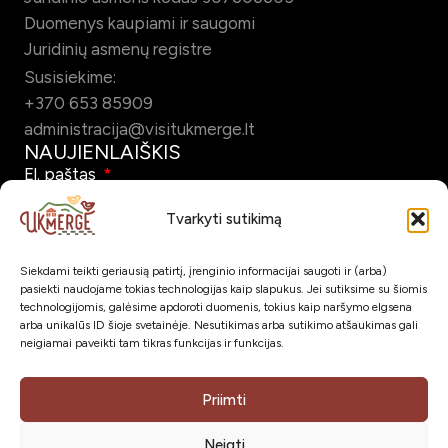
Duomenys kaupiami ir saugomi
Juridinių asmenų registre
Susisiekime:
+370 653 85909
administracija@visitukmerge.lt
NAUJIENLAIŠKIS
El. paštas
Tvarkyti sutikimą
Siekdami teikti geriausią patirtį, įrenginio informacijai saugoti ir (arba)
Pažymėdamas šį laukelį patvirtinu, kad sutinku gauti Ukmergės
pasiekti naudojame tokias technologijas kaip slapukus. Jei sutiksime su šiomis
turizmo naujienlaiškį el. paštu.
technologijomis, galėsime apdoroti duomenis, tokius kaip naršymo elgsena
arba unikalūs ID šioje svetainėje. Nesutikimas arba sutikimo atšaukimas gali
neigiamai paveikti tam tikras funkcijas ir funkcijas.
Prenumeruoti
SOC. TINKLAI
Priimti
Neigti