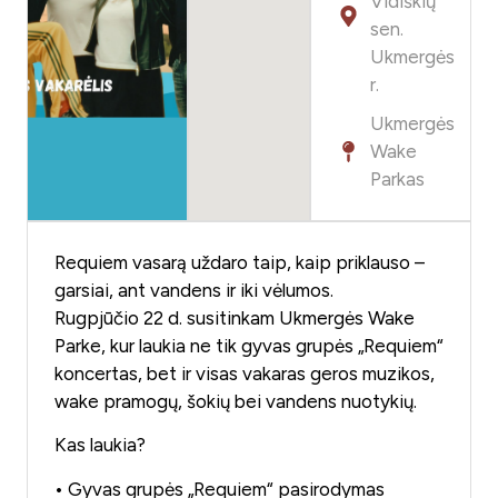
Vidiškių
sen.
Ukmergės
r.
Ukmergės
Wake
Parkas
Requiem vasarą uždaro taip, kaip priklauso –
garsiai, ant vandens ir iki vėlumos.
Rugpjūčio 22 d. susitinkam Ukmergės Wake
Parke, kur laukia ne tik gyvas grupės „Requiem“
koncertas, bet ir visas vakaras geros muzikos,
wake pramogų, šokių bei vandens nuotykių.
Kas laukia?
• Gyvas grupės „Requiem“ pasirodymas