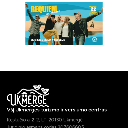
VšĮ Ukmergės turizmo ir verslumo centras
Kęstučio a. 2-2, LT-20130 Ukmergė
Juridinio asmens kodas 307606605