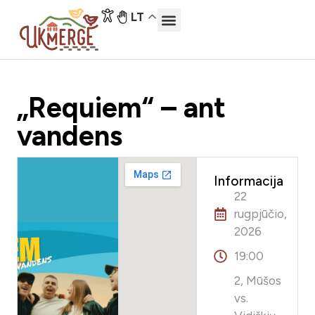
LT
„Requiem“ – ant
vandens
Informacija
22
rugpjūčio,
2026
19:00
2, Mūšos
vs.