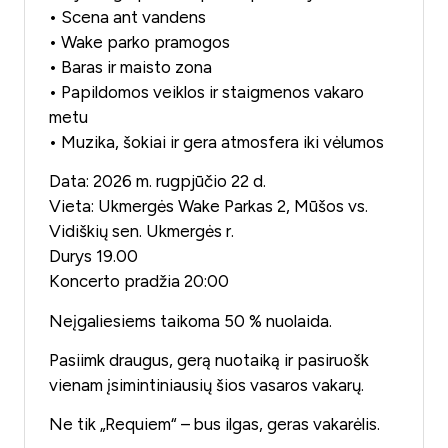
• Scena ant vandens
• Wake parko pramogos
• Baras ir maisto zona
• Papildomos veiklos ir staigmenos vakaro
metu
• Muzika, šokiai ir gera atmosfera iki vėlumos
Data: 2026 m. rugpjūčio 22 d.
Vieta: Ukmergės Wake Parkas 2, Mūšos vs.
Vidiškių sen. Ukmergės r.
Durys 19.00
Koncerto pradžia 20:00
Neįgaliesiems taikoma 50 % nuolaida.
Pasiimk draugus, gerą nuotaiką ir pasiruošk
vienam įsimintiniausių šios vasaros vakarų.
Ne tik „Requiem“ – bus ilgas, geras vakarėlis.