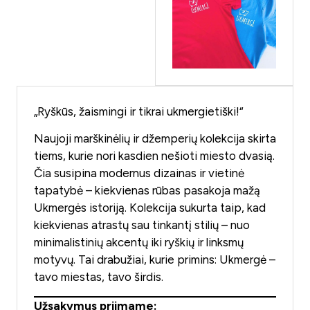
„Ryškūs, žaismingi ir tikrai ukmergietiški!“
Naujoji marškinėlių ir džemperių kolekcija skirta
tiems, kurie nori kasdien nešioti miesto dvasią.
Čia susipina modernus dizainas ir vietinė
tapatybė – kiekvienas rūbas pasakoja mažą
Ukmergės istoriją. Kolekcija sukurta taip, kad
kiekvienas atrastų sau tinkantį stilių – nuo
minimalistinių akcentų iki ryškių ir linksmų
motyvų. Tai drabužiai, kurie primins: Ukmergė –
tavo miestas, tavo širdis.
Užsakymus priimame: