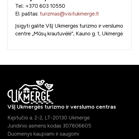
Tel.: +370 603 10550
El. paštas:
turizmas@visitukmerge.lt
Įsigyti galite VšĮ Ukmergės turizmo ir verslumo
centre „Mūsų krautuvėlė“, Kauno g. 1, Ukmergė
VšĮ Ukmergės turizmo ir verslumo centras
Kęstučio a. 2-2, LT-20130 Ukmergė
Juridinio asmens kodas 307606605
Duomenys kaupiami ir saugomi