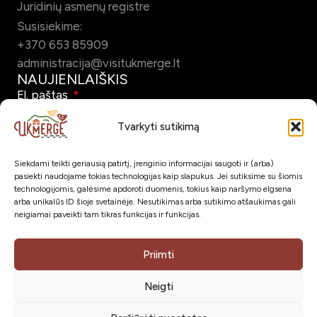
Juridinių asmenų registre
Susisiekime:
+370 653 85909
administracija@visitukmerge.lt
NAUJIENLAIŠKIS
El. paštas
Tvarkyti sutikimą
Siekdami teikti geriausią patirtį, įrenginio informacijai saugoti ir (arba)
Pažymėdamas šį laukelį patvirtinu, kad sutinku gauti Ukmergės
pasiekti naudojame tokias technologijas kaip slapukus. Jei sutiksime su šiomis
turizmo naujienlaiškį el. paštu.
technologijomis, galėsime apdoroti duomenis, tokius kaip naršymo elgsena
arba unikalūs ID šioje svetainėje. Nesutikimas arba sutikimo atšaukimas gali
neigiamai paveikti tam tikras funkcijas ir funkcijas.
Prenumeruoti
SOC. TINKLAI
Priimti
Neigti