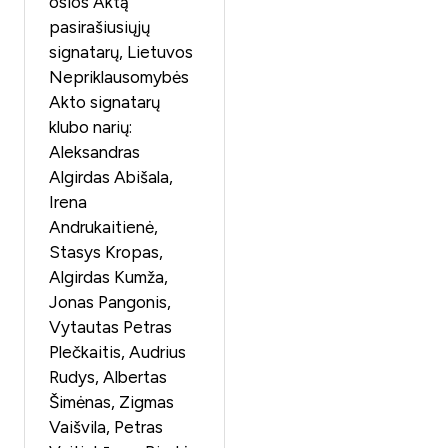
osios Aktą
pasirašiusiųjų
signatarų, Lietuvos
Nepriklausomybės
Akto signatarų
klubo narių:
Aleksandras
Algirdas Abišala,
Irena
Andrukaitienė,
Stasys Kropas,
Algirdas Kumža,
Jonas Pangonis,
Vytautas Petras
Plečkaitis, Audrius
Rudys, Albertas
Šimėnas, Zigmas
Vaišvila, Petras