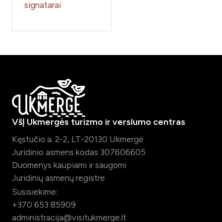
signatarai
VšĮ Ukmergės turizmo ir verslumo centras
Kęstučio a. 2-2, LT-20130 Ukmergė
Juridinio asmens kodas 307606605
Duomenys kaupiami ir saugomi
Juridinių asmenų registre
Susisiekime:
+370 653 85909
administracija@visitukmerge.lt