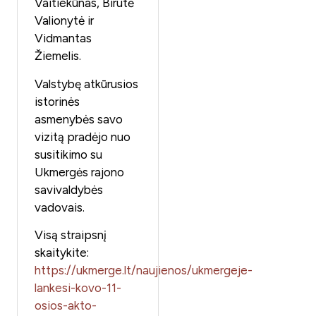
Vaitiekūnas, Birutė
Valionytė ir
Vidmantas
Žiemelis.
Valstybę atkūrusios
istorinės
asmenybės savo
vizitą pradėjo nuo
susitikimo su
Ukmergės rajono
savivaldybės
vadovais.
Visą straipsnį
skaitykite:
https://ukmerge.lt/naujienos/ukmergeje-
lankesi-kovo-11-
osios-akto-