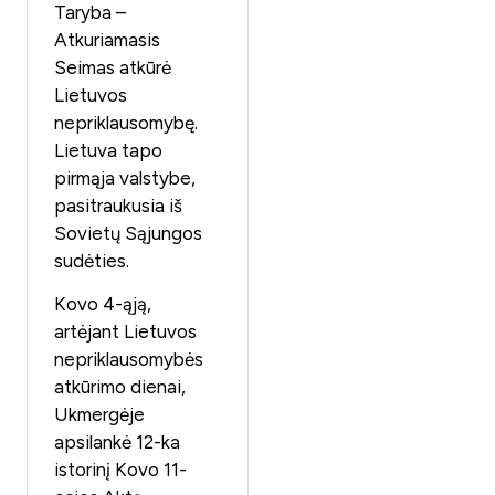
Taryba –
Atkuriamasis
Seimas atkūrė
Lietuvos
nepriklausomybę.
Lietuva tapo
pirmąja valstybe,
pasitraukusia iš
Sovietų Sąjungos
sudėties.
Kovo 4-ąją,
artėjant Lietuvos
nepriklausomybės
atkūrimo dienai,
Ukmergėje
apsilankė 12-ka
istorinį Kovo 11-