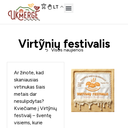
LT
Virtỹnių festivalis
Visos naujienos
Ar žinote, kad
skaniausias
virtinukas šiais
metais dar
nesulipdytas?
Kviečiame į Virtỹnių
festivalį – šventę
visiems, kurie