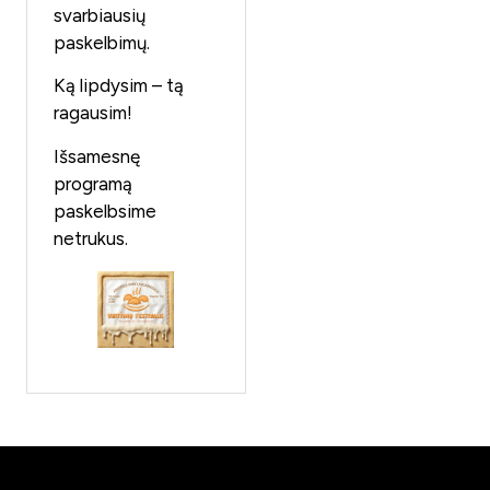
svarbiausių
paskelbimų.
Ką lipdysim – tą
ragausim!
Išsamesnę
programą
paskelbsime
netrukus.