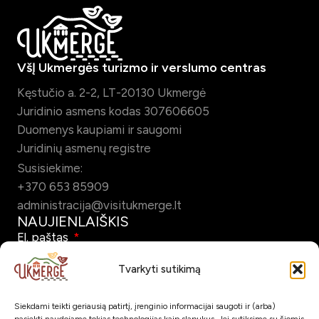
VšĮ Ukmergės turizmo ir verslumo centras
Kęstučio a. 2-2, LT-20130 Ukmergė
Juridinio asmens kodas 307606605
Duomenys kaupiami ir saugomi
Juridinių asmenų registre
Susisiekime:
+370 653 85909
administracija@visitukmerge.lt
NAUJIENLAIŠKIS
El. paštas
Tvarkyti sutikimą
Siekdami teikti geriausią patirtį, įrenginio informacijai saugoti ir (arba)
Pažymėdamas šį laukelį patvirtinu, kad sutinku gauti Ukmergės