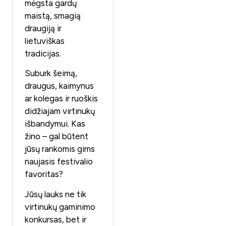
mėgsta gardų
maistą, smagią
draugiją ir
lietuviškas
tradicijas.
Suburk šeimą,
draugus, kaimynus
ar kolegas ir ruoškis
didžiajam virtinukų
išbandymui. Kas
žino – gal būtent
jūsų rankomis gims
naujasis festivalio
favoritas?
Jūsų lauks ne tik
virtinukų gaminimo
konkursas, bet ir