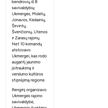
bendrovių iš 8
savivaldybių:
Ukmergės, Molėtų,
Jonavos, Kėdainių,
Širvintų,
Švenčionių, Utenos
ir Zarasų rajonų.
Net 10 komandų
atstovavo
Ukmergei, kas rodo
augantį jaunimo
įsitraukimą ir
verslumo kultūros
stiprėjimą regione.
Renginį organizavo
Ukmergės rajono
savivaldybė,
Ukmergės švietimo