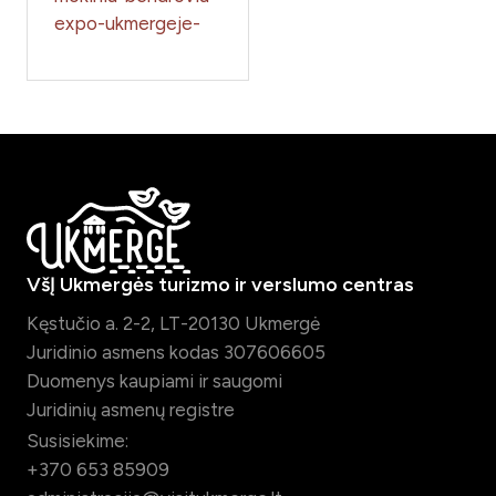
expo-ukmergeje-
VšĮ Ukmergės turizmo ir verslumo centras
Kęstučio a. 2-2, LT-20130 Ukmergė
Juridinio asmens kodas 307606605
Duomenys kaupiami ir saugomi
Juridinių asmenų registre
Susisiekime:
+370 653 85909