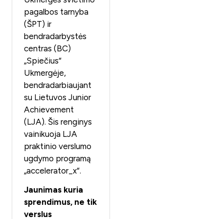
pagalbos tarnyba
(ŠPT) ir
bendradarbystės
centras (BC)
„Spiečius“
Ukmergėje,
bendradarbiaujant
su Lietuvos Junior
Achievement
(LJA). Šis renginys
vainikuoja LJA
praktinio verslumo
ugdymo programą
„accelerator_x“.
Jaunimas kuria
sprendimus, ne tik
verslus