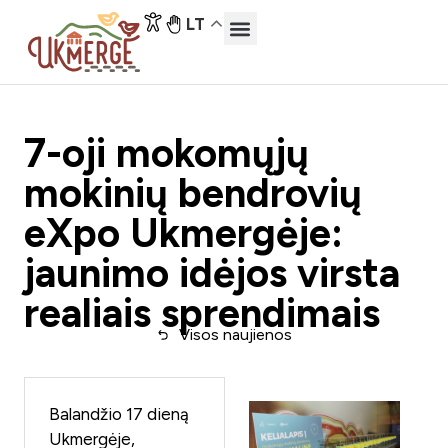
LT
7-oji mokomųjų
mokinių bendrovių
eXpo Ukmergėje:
jaunimo idėjos virsta
realiais sprendimais
Visos naujienos
Balandžio 17 dieną
Ukmergėje,