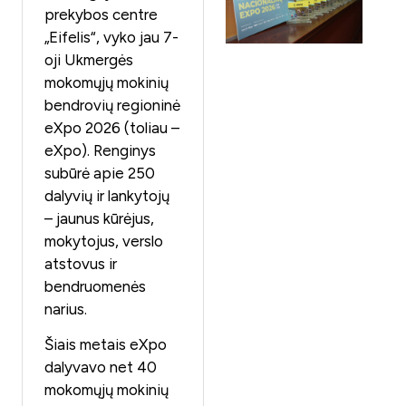
prekybos centre
„Eifelis“, vyko jau 7-
oji Ukmergės
mokomųjų mokinių
bendrovių regioninė
eXpo 2026 (toliau –
eXpo). Renginys
subūrė apie 250
dalyvių ir lankytojų
– jaunus kūrėjus,
mokytojus, verslo
atstovus ir
bendruomenės
narius.
Šiais metais eXpo
dalyvavo net 40
mokomųjų mokinių