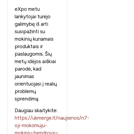
eXpo metu
lankytojai turėjo
galimybę iš arti
susipažinti su
mokinių kuriamais
produktais ir
paslaugomis. Šių
metų idėjos aiškiai
parodė, kad
jaunimas
orientuojasi į realių
problemų
sprendimą.
Daugiau skaitykite:
https://ukmerge.lt/naujienos/n7-
oji-mokomuju-
mokiniu-bendroviu-