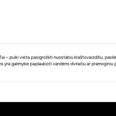
ai – puiki vieta pasigrožėti nuostabiu kraštovaizdžiu, pasilepi
ms yra galimybė paplaukioti vandens dviračiu ar pramoginiu p