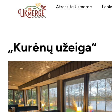
Atraskite Ukmergę
Lanky
„Kurėnų užeiga“