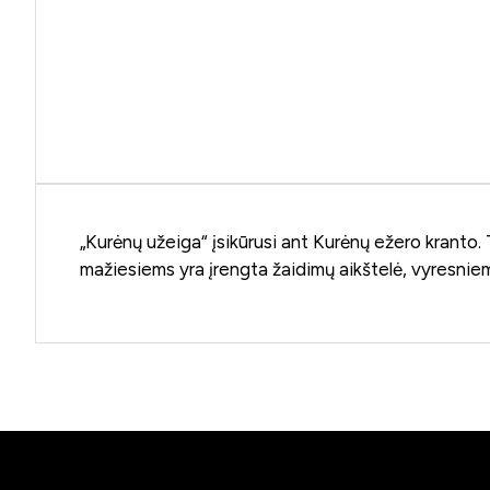
„Kurėnų užeiga“ įsikūrusi ant Kurėnų ežero kranto. T
mažiesiems yra įrengta žaidimų aikštelė, vyresnie