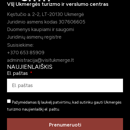
VšĮ Ukmergės turizmo ir verslumo centras
Kęstučio a. 2-2, LT-20130 Ukmergė
Juridinio asmens kodas 307606605
Duomenys kaupiami ir saugomi
Juridinių asmenų registre
Susisiekime:
+370 653 85909
administracija@visitukmerge.lt
NAUJIENLAIŠKIS
El. paštas
Pažymėdamas šį laukelį patvirtinu, kad sutinku gauti Ukmergės
turizmo naujienlaiškį el. paštu.
Prenumeruoti