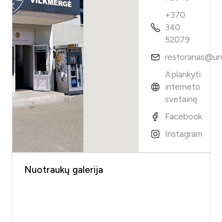
+370
340
52079
restoranas@urv
Aplankyti
interneto
svetainę
Facebook
Instagram
Nuotraukų galerija