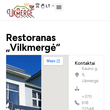
LT
Atraskite Ukmergę
Lankytinos vietos
Restoranas
„Vilkmergė“
Kontaktai
Kauno g.
9,
Ukmergė
+370
618
72548