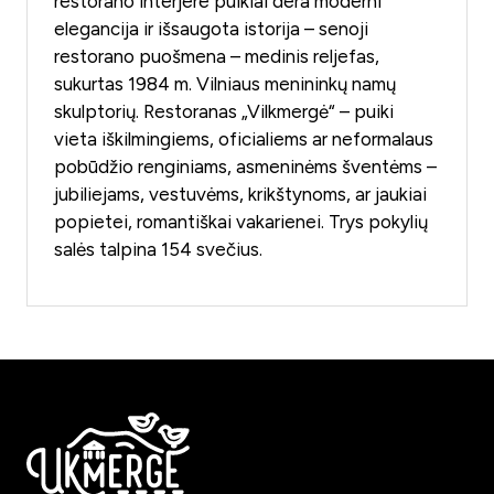
restorano interjere puikiai dera moderni
elegancija ir išsaugota istorija – senoji
restorano puošmena – medinis reljefas,
sukurtas 1984 m. Vilniaus menininkų namų
skulptorių. Restoranas „Vilkmergė“ – puiki
vieta iškilmingiems, oficialiems ar neformalaus
pobūdžio renginiams, asmeninėms šventėms –
jubiliejams, vestuvėms, krikštynoms, ar jaukiai
popietei, romantiškai vakarienei. Trys pokylių
salės talpina 154 svečius.