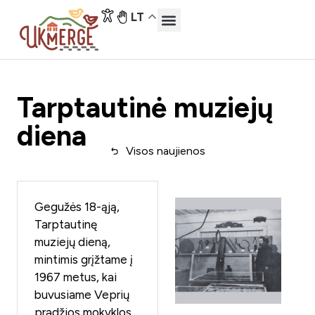
LT
Tarptautinė muziejų
diena
Visos naujienos
Gegužės 18-ąją,
Tarptautinę
muziejų dieną,
mintimis grįžtame į
1967 metus, kai
buvusiame Veprių
pradžios mokyklos