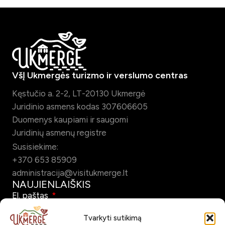
VšĮ Ukmergės turizmo ir verslumo centras
Kęstučio a. 2-2, LT-20130 Ukmergė
Juridinio asmens kodas 307606605
Duomenys kaupiami ir saugomi
Juridinių asmenų registre
Susisiekime:
+370 653 85909
administracija@visitukmerge.lt
NAUJIENLAIŠKIS
El. paštas
Tvarkyti sutikimą