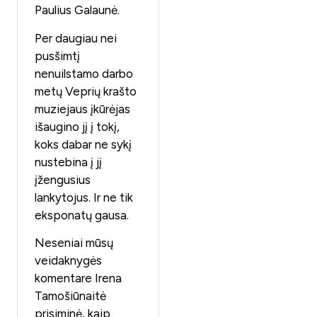
Paulius Galaunė.
Per daugiau nei
pusšimtį
nenuilstamo darbo
metų Veprių krašto
muziejaus įkūrėjas
išaugino jį į tokį,
koks dabar ne sykį
nustebina į jį
įžengusius
lankytojus. Ir ne tik
eksponatų gausa.
Neseniai mūsų
veidaknygės
komentare Irena
Tamošiūnaitė
prisiminė, kaip