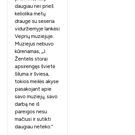
daugiau nei prieš
keliolika metų
drauge su seseria
viduržiemyje lankėsi
Veprių muziejuje.
Muziejus nebuvo
kūrenamas, „J.
Žentelis storai
apsirengęs švietė
šiluma ir šviesa,
tokios meilės akyse
pasakojant apie
savo muziejų, savo
darbą ne iš
pareigos nesu
mačiusi ir sutikti
daugiau neteko.“