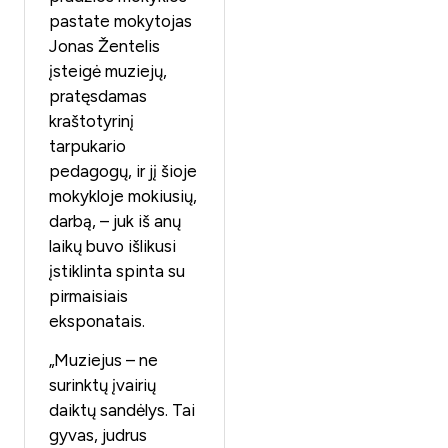
pastate mokytojas
Jonas Žentelis
įsteigė muziejų,
pratęsdamas
kraštotyrinį
tarpukario
pedagogų, ir jį šioje
mokykloje mokiusių,
darbą, – juk iš anų
laikų buvo išlikusi
įstiklinta spinta su
pirmaisiais
eksponatais.
„Muziejus – ne
surinktų įvairių
daiktų sandėlys. Tai
gyvas, judrus