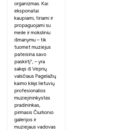
organizmas. Kai
eksponatai
kaupiami, tiriami ir
propaguojami su
meile ir moksliniu
išmanymu – tik
tuomet muziejus
pateisina savo
paskirtį“, – yra
sakęs iš Veprių
valsčiaus Pagelažių
kaimo kilęs lietuvių
profesionalios
muziejininkystės
pradininkas,
pirmasis Čiurlionio
galerijos ir
muziejaus vadovas