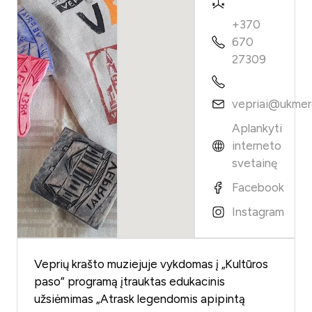
+370
670
27309
vepriai@ukmerg
Aplankyti
interneto
svetainę
Facebook
Instagram
Veprių krašto muziejuje vykdomas į „Kultūros
paso” programą įtrauktas edukacinis
užsiėmimas „Atrask legendomis apipintą