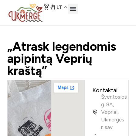
LT
„Atrask legendomis
apipintą Veprių
kraštą”
Kontaktai
Šventosios
g. 8A,
Vepriai,
Ukmergės
r. sav.