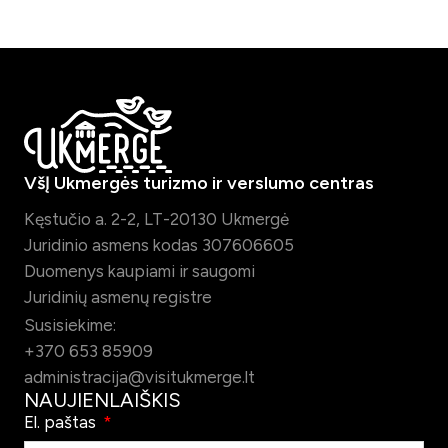
VšĮ Ukmergės turizmo ir verslumo centras
Kęstučio a. 2-2, LT-20130 Ukmergė
Juridinio asmens kodas 307606605
Duomenys kaupiami ir saugomi
Juridinių asmenų registre
Susisiekime:
+370 653 85909
administracija@visitukmerge.lt
NAUJIENLAIŠKIS
El. paštas