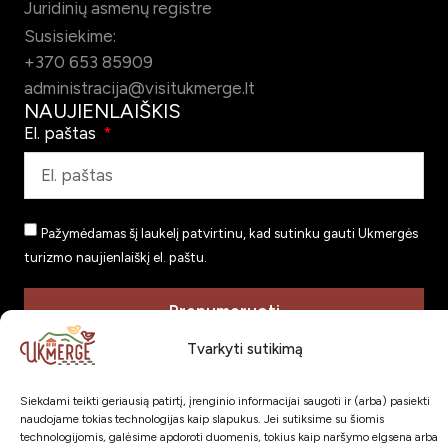
Juridinių asmenų registre
Susisiekime:
+370 653 85909
administracija@visitukmerge.lt
NAUJIENLAIŠKIS
El. paštas
Pažymėdamas šį laukelį patvirtinu, kad sutinku gauti Ukmergės
turizmo naujienlaiškį el. paštu.
Prenumeruoti
SOC. TINKLAI
Tvarkyti sutikimą
Siekdami teikti geriausią patirtį, įrenginio informacijai saugoti ir (arba) pasiekti
naudojame tokias technologijas kaip slapukus. Jei sutiksime su šiomis
technologijomis, galėsime apdoroti duomenis, tokius kaip naršymo elgsena arba