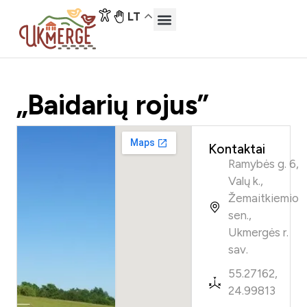
LT
„Baidarių rojus”
Kontaktai
Ramybės g. 6,
Valų k.,
Žemaitkiemio
sen.,
Ukmergės r.
sav.
55.27162,
24.99813