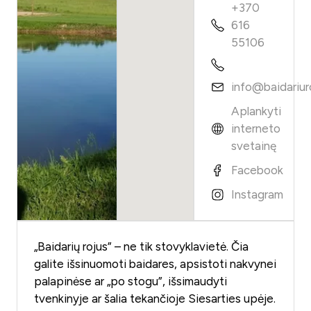
+370
616
55106
info@baidariuro
Aplankyti
interneto
svetainę
Facebook
Instagram
„Baidarių rojus” – ne tik stovyklavietė. Čia
galite išsinuomoti baidares, apsistoti nakvynei
palapinėse ar „po stogu”, išsimaudyti
tvenkinyje ar šalia tekančioje Siesarties upėje.