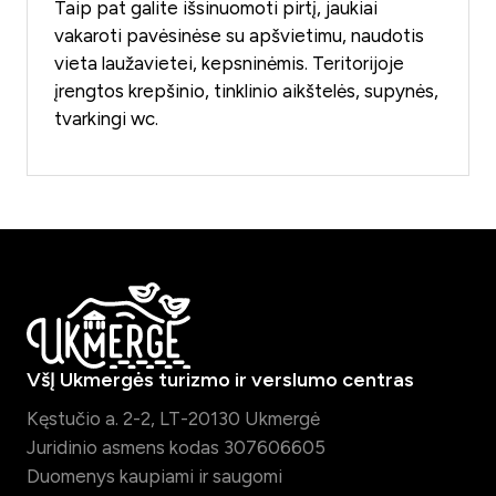
Taip pat galite išsinuomoti pirtį, jaukiai
vakaroti pavėsinėse su apšvietimu, naudotis
vieta laužavietei, kepsninėmis. Teritorijoje
įrengtos krepšinio, tinklinio aikštelės, supynės,
tvarkingi wc.
VšĮ Ukmergės turizmo ir verslumo centras
Kęstučio a. 2-2, LT-20130 Ukmergė
Juridinio asmens kodas 307606605
Duomenys kaupiami ir saugomi