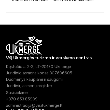
VšĮ Ukmergės turizmo ir verslumo centras
Kęstučio a. 2-2, LT-20130 Ukmergė
Juridinio asmens kodas 307606605
Duomenys kaupiami ir saugomi
Juridinių asmenų registre
Susisiekime:
+370 653 85909
administracija@visitukmerge.lt