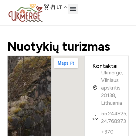
LT
Atraskite Ukmergę
Lankytinos vietos
Nuotykių turizmas
Kontaktai
Ukmergė,
Vilniaus
apskritis
20138,
Lithuania
55.244825,
24.768973
+370