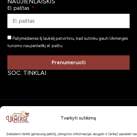
NAUJIENLAIŠKIS
El. paštas
Pažymėdamas šį laukelį patvirtinu, kad sutinku gauti Ukmergės
turizmo naujienlaiškį el. paštu.
Prenumeruoti
SOC. TINKLAI
Visos teisės saugomos © 2026
VšĮ Ukmergės turizmo
ir verslumo centras
Tvarkyti sutikimą
Siekdami teikti geriausią patirtį, įrenginio informacijai saugoti ir (arba) pasiekti 