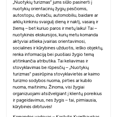
„Nuotykių turizmas” jums siūlo pasinerti į
nuotykių orientacinių žygių pėsčiomis,
autostopu, dviračiu, automobiliu, baidare ar
arklių kinkiniu svaigulį dieną ir naktį, vasarą ir
žiemą – bet kuriuo paros ir metų laiku! Tai –
nuotykinės ekskursijos, kurių metu komanda
aktyviai atlieka įvairias orientavimosi,
socialines ir kūrybines užduotis, ieško objektų,
renka informaciją bei puošiasi žygio temą
atitinkančia atributika. Tai keliavimas ir
stovyklavimas be rūpesčių – „Nuotykių
turizmas” pasirūpina stovyklavietės ar kaimo
turizmo sodybos nuoma, pirties ar kubilo
nuoma, maitinimu. Žinoma, visi žygiai
organizuojami atsižvelgiant į klientų poreikius
ir pageidavimus, nes žygis – tai, pirmiausia,
kūrybinės dirbtuvės!
Komandos vadovas – Kastytis Kvietkauskas.