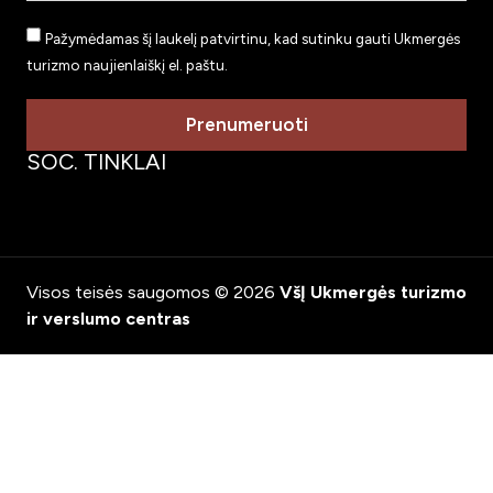
Pažymėdamas šį laukelį patvirtinu, kad sutinku gauti Ukmergės
turizmo naujienlaiškį el. paštu.
Prenumeruoti
SOC. TINKLAI
Visos teisės saugomos © 2026
VšĮ Ukmergės turizmo
ir verslumo centras