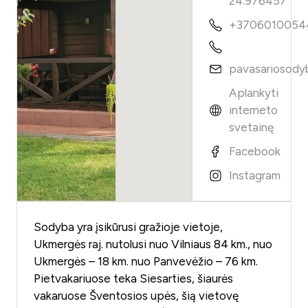
24.976457
+3706010054
pavasariosody
Aplankyti
interneto
svetainę
Facebook
Instagram
Sodyba yra įsikūrusi gražioje vietoje,
Ukmergės raj. nutolusi nuo Vilniaus 84 km., nuo
Ukmergės – 18 km. nuo Panvevėžio – 76 km.
Pietvakariuose teka Siesarties, šiaurės
vakaruose Šventosios upės, šią vietovę