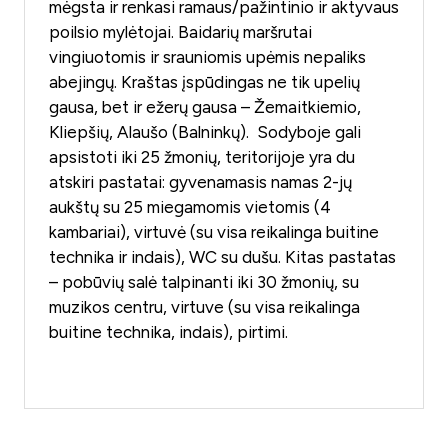
mėgsta ir renkasi ramaus/pažintinio ir aktyvaus
poilsio mylėtojai. Baidarių maršrutai
vingiuotomis ir srauniomis upėmis nepaliks
abejingų. Kraštas įspūdingas ne tik upelių
gausa, bet ir ežerų gausa – Žemaitkiemio,
Kliepšių, Alaušo (Balninkų). Sodyboje gali
apsistoti iki 25 žmonių, teritorijoje yra du
atskiri pastatai: gyvenamasis namas 2-jų
aukštų su 25 miegamomis vietomis (4
kambariai), virtuvė (su visa reikalinga buitine
technika ir indais), WC su dušu. Kitas pastatas
– pobūvių salė talpinanti iki 30 žmonių, su
muzikos centru, virtuve (su visa reikalinga
buitine technika, indais), pirtimi.