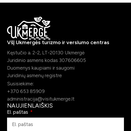
VšĮ Ukmergės turizmo ir verslumo centras
Kęstučio a. 2-2, LT-20130 Ukmergė
Juridinio asmens kodas 307606605
Duomenys kaupiami ir saugomi
Juridinių asmenų registre
Susisiekime:
+370 653 85909
administracija@visitukmerge.lt
NAUJIENLAIŠKIS
El. paštas