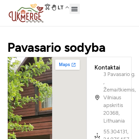
LT
Pavasario sodyba
Kontaktai
3 Pavasario g.
,
Žemaitkiemis,
Vilniaus
apskritis
20368,
Lithuania
55.304131,