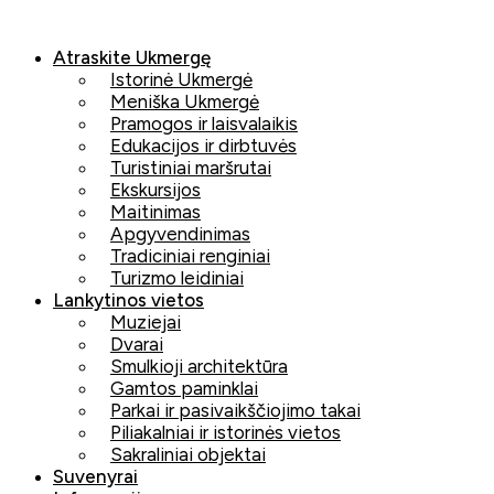
Eiti
prie
Atraskite Ukmergę
turinio
Istorinė Ukmergė
Meniška Ukmergė
Pramogos ir laisvalaikis
Edukacijos ir dirbtuvės
Turistiniai maršrutai
Ekskursijos
Maitinimas
Apgyvendinimas
Tradiciniai renginiai
Turizmo leidiniai
Lankytinos vietos
Muziejai
Dvarai
Smulkioji architektūra
Gamtos paminklai
Parkai ir pasivaikščiojimo takai
Piliakalniai ir istorinės vietos
Sakraliniai objektai
Suvenyrai