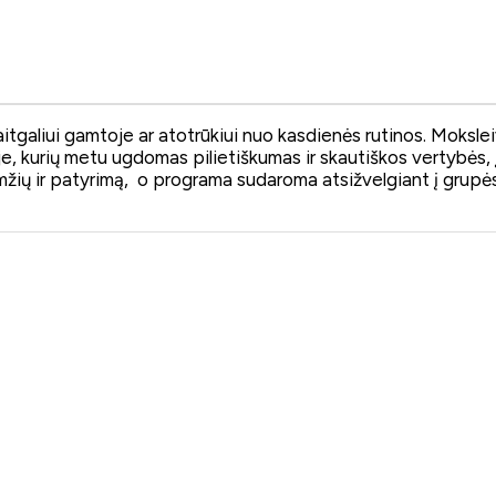
avaitgaliui gamtoje ar atotrūkiui nuo kasdienės rutinos. Moksl
toje, kurių metu ugdomas pilietiškumas ir skautiškos vertybės
mžių ir patyrimą, o programa sudaroma atsižvelgiant į grupė