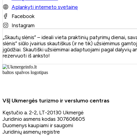
Aplankyti interneto svetainę
Facebook
Instagram
„Skautų slėnis” – ideali vieta praktinių patyrimų dienai, s
slėnis” siūlo įvairius skautiškus (ir ne tik) užsiėmimus gam
įgūdžiai. Skautiški užsiėmimai adaptuojami pagal dalyvių a
rezervuoti iš anksto!
VšĮ Ukmergės turizmo ir verslumo centras
Kęstučio a. 2-2, LT-20130 Ukmergė
Juridinio asmens kodas 307606605
Duomenys kaupiami ir saugomi
Juridinių asmenų registre