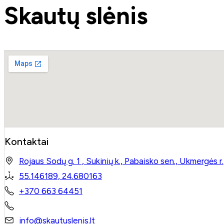
Skautų slėnis
Kontaktai
Rojaus Sodų g. 1 , Sukinių k., Pabaisko sen., Ukmergės r.
55.146189, 24.680163
+370 663 64451
info@skautuslenis.lt