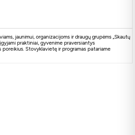
eiviams, jaunimui, organizacijoms ir draugų grupėms „Skautų
, įgyjami praktiniai, gyvenime praversiantys
s poreikius. Stovyklavietę ir programas patariame