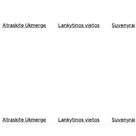
Eiti
prie
turinio
Atraskite Ukmergę
Lankytinos vietos
Suvenyrai
Atraskite Ukmergę
Lankytinos vietos
Suvenyrai