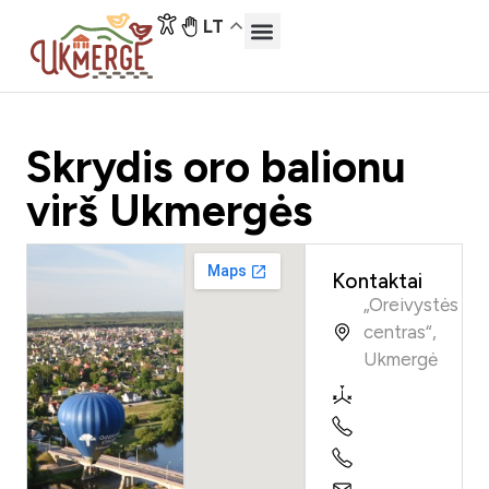
LT
Skrydis oro balionu
virš Ukmergės
Kontaktai
„Oreivystės
centras“,
Ukmergė