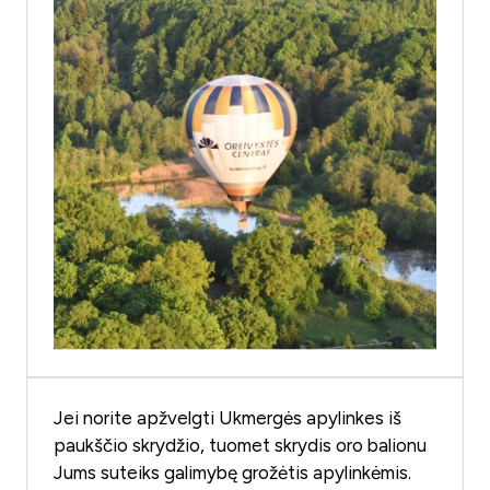
Jei norite apžvelgti Ukmergės apylinkes iš
paukščio skrydžio, tuomet skrydis oro balionu
Jums suteiks galimybę grožėtis apylinkėmis.