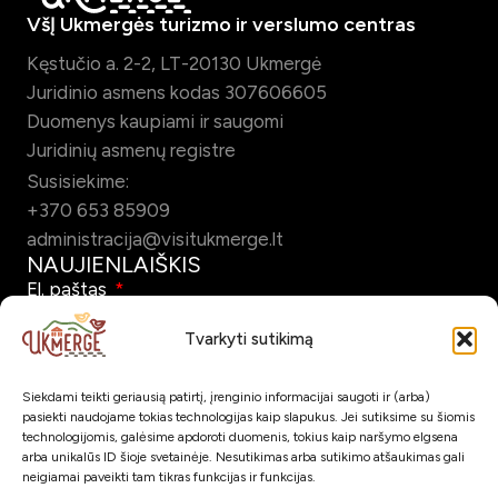
VšĮ Ukmergės turizmo ir verslumo centras
Kęstučio a. 2-2, LT-20130 Ukmergė
Juridinio asmens kodas 307606605
Duomenys kaupiami ir saugomi
Juridinių asmenų registre
Susisiekime:
+370 653 85909
administracija@visitukmerge.lt
NAUJIENLAIŠKIS
El. paštas
Tvarkyti sutikimą
Siekdami teikti geriausią patirtį, įrenginio informacijai saugoti ir (arba)
Pažymėdamas šį laukelį patvirtinu, kad sutinku gauti Ukmergės
pasiekti naudojame tokias technologijas kaip slapukus. Jei sutiksime su šiomis
turizmo naujienlaiškį el. paštu.
technologijomis, galėsime apdoroti duomenis, tokius kaip naršymo elgsena
arba unikalūs ID šioje svetainėje. Nesutikimas arba sutikimo atšaukimas gali
neigiamai paveikti tam tikras funkcijas ir funkcijas.
Prenumeruoti