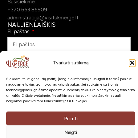
Susisiekime:
+370 653 85909
administracija@visitukmerge.lt
NAUJIENLAIŠKIS
El. paštas
Pažymėdamas šį laukelį patvirtinu, kad sutinku gauti Ukmergės
Tvarkyti sutikimą
turizmo naujienlaiškį el. paštu.
Siekdami teikti geriausią patirtį, įrenginio informacijai saugoti ir (arba) pasiekti
naudojame tokias technologijas kaip slapukus. Jei sutiksime su šiomis
Prenumeruoti
technologijomis, galėsime apdoroti duomenis, tokius kaip naršymo elgsena arba
SOC. TINKLAI
unikalūs ID šioje svetainėje. Nesutikimas arba sutikimo atšaukimas gali
neigiamai paveikti tam tikras funkcijas ir funkcijas.
Priimti
Neigti
Visos teisės saugomos © 2026
VšĮ Ukmergės turizmo