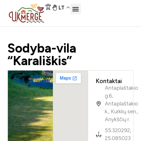
LT
Sodyba-vila
“Karališkis”
Kontaktai
Antaplaštakio
g.6,
Antaplaštakio
k., Kurklių sen.,
Anykščių r.
55.320292,
25.085023