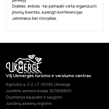
jubiliejų.
Didelės erdvės -tai patraukli vieta organizuoti
įmonių šventes, surengti konferencijas
,seminarus bei stovyklas.
VšĮ Ukmergės turizmo ir verslumo centras
Kęstučio a. 2-2, LT-20130 Ukmergė
Juridinio asmens kodas 307606605
Duomenys kaupiami ir saugomi
Juridinių asmenų registre