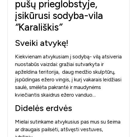
pušų prieglobstyje,
įsikūrusi sodyba-vila
“
Karališkis
”
Sveiki atvykę!
Kiekvienam atvykusiam į sodybą- vilą atsiveria
nuostabūs vaizdai: gražiai sutvarkyta ir
apželdina teritorija, daug medžio skulptūrų,
įspūdingas ežero vingis, į kurį vakarais leidžiasi
saulė, smėlėta pakrantė ir maudynėms
kviečiantis skaidrus ežero vanduo…
Didelės erdvės
Mielai sutinkame atvykusius pas mus su šeima
ar draugais pailsėti, atšvęsti vestuves,