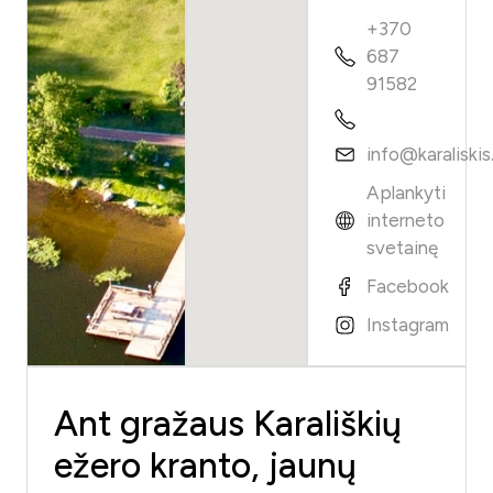
+370
687
91582
info@karaliskis.
Aplankyti
interneto
svetainę
Facebook
Instagram
Ant gražaus Karališkių
ežero kranto, jaunų