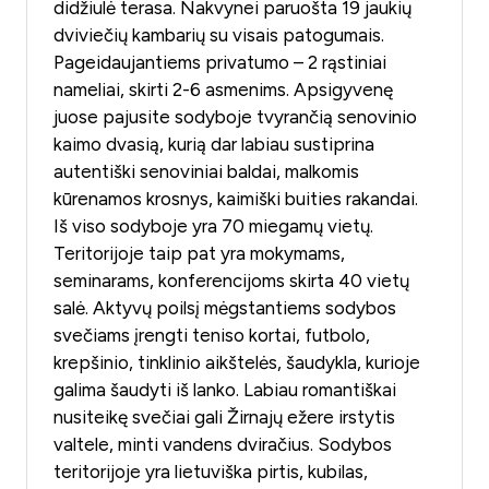
didžiulė terasa. Nakvynei paruošta 19 jaukių
dviviečių kambarių su visais patogumais.
Pageidaujantiems privatumo – 2 rąstiniai
nameliai, skirti 2-6 asmenims. Apsigyvenę
juose pajusite sodyboje tvyrančią senovinio
kaimo dvasią, kurią dar labiau sustiprina
autentiški senoviniai baldai, malkomis
kūrenamos krosnys, kaimiški buities rakandai.
Iš viso sodyboje yra 70 miegamų vietų.
Teritorijoje taip pat yra mokymams,
seminarams, konferencijoms skirta 40 vietų
salė. Aktyvų poilsį mėgstantiems sodybos
svečiams įrengti teniso kortai, futbolo,
krepšinio, tinklinio aikštelės, šaudykla, kurioje
galima šaudyti iš lanko. Labiau romantiškai
nusiteikę svečiai gali Žirnajų ežere irstytis
valtele, minti vandens dviračius. Sodybos
teritorijoje yra lietuviška pirtis, kubilas,