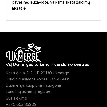
pavėsinė, laužavietė, vaikams skirta žaidimų
aikštelė.
VšĮ Ukmergės turizmo ir verslumo centras
Kęstučio a. 2-2, LT-20130 Ukmergė
Juridinio asmens kodas 307606605
Duomenys kaupiami ir saugomi
Juridinių asmenų registre
Susisiekime:
+370 653 85909