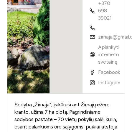
+370
698
39021
zirnaja@gmail
Aplankyti
interneto
svetainę
Facebook
Instagram
Sodyba „Žirnaja”, įsikūrusi ant Žirnajų ežero
kranto, užima 7 ha plotą. Pagrindiniame
sodybos pastate – 70 vietų pokylių salė, kurią,
esant palankioms oro sąlygoms, puikiai atstoja