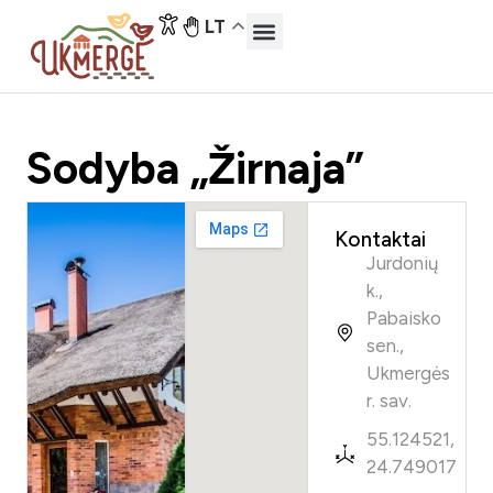
LT
Sodyba „Žirnaja”
Kontaktai
Jurdonių
k.,
Pabaisko
sen.,
Ukmergės
r. sav.
55.124521,
24.749017