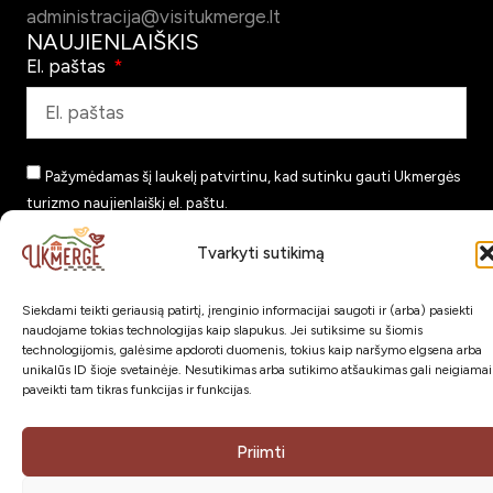
administracija@visitukmerge.lt
NAUJIENLAIŠKIS
El. paštas
Pažymėdamas šį laukelį patvirtinu, kad sutinku gauti Ukmergės
turizmo naujienlaiškį el. paštu.
Tvarkyti sutikimą
Prenumeruoti
SOC. TINKLAI
Siekdami teikti geriausią patirtį, įrenginio informacijai saugoti ir (arba) pasiekti
naudojame tokias technologijas kaip slapukus. Jei sutiksime su šiomis
technologijomis, galėsime apdoroti duomenis, tokius kaip naršymo elgsena arba
unikalūs ID šioje svetainėje. Nesutikimas arba sutikimo atšaukimas gali neigiamai
paveikti tam tikras funkcijas ir funkcijas.
Visos teisės saugomos © 2026
VšĮ Ukmergės turizmo
Priimti
ir verslumo centras