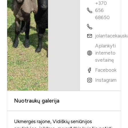
+370
656
68650
jolantacekaus
Aplankyti
interneto
svetainę
Facebook
Instagram
Nuotraukų galerija
Ukmergės rajone, Vidiškių seniūnijos