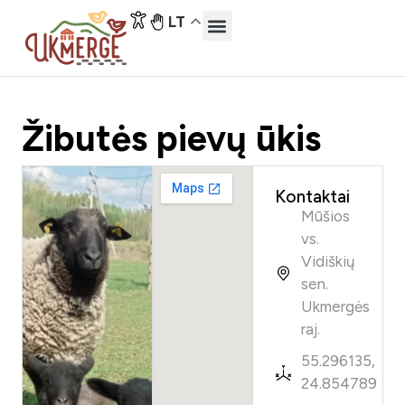
LT
Žibutės pievų ūkis
Kontaktai
Mūšios
vs.
Vidiškių
sen.
Ukmergės
raj.
55.296135,
24.854789