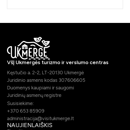
VšĮ Ukmergės turizmo ir verslumo centras
Kęstučio a. 2-2, LT-20130 Ukmergė
Juridinio asmens kodas 307606605
Duomenys kaupiami ir saugomi
Juridinių asmenų registre
Susisiekime:
+370 653 85909
administracija@visitukmerge.lt
NAUJIENLAIŠKIS