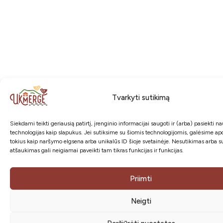
Tvarkyti sutikimą
Siekdami teikti geriausią patirtį, įrenginio informacijai saugoti ir (arba) pasiekti 
technologijas kaip slapukus. Jei sutiksime su šiomis technologijomis, galėsime a
tokius kaip naršymo elgsena arba unikalūs ID šioje svetainėje. Nesutikimas arba s
atšaukimas gali neigiamai paveikti tam tikras funkcijas ir funkcijas.
Priimti
Neigti