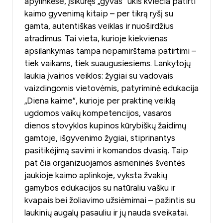
apylinkėse, įsikūręs „gyvas“ ūkis kviečia patirti
kaimo gyvenimą kitaip – per tikrą ryšį su
gamta, autentiškas veiklas ir nuoširdžius
atradimus. Tai vieta, kurioje kiekvienas
apsilankymas tampa nepamirštama patirtimi –
tiek vaikams, tiek suaugusiesiems. Lankytojų
laukia įvairios veiklos: žygiai su vadovais
vaizdingomis vietovėmis, patyriminė edukacija
„Diena kaime“, kurioje per praktinę veiklą
ugdomos vaikų kompetencijos, vasaros
dienos stovyklos kupinos kūrybiškų žaidimų
gamtoje, išgyvenimo žygiai, stiprinantys
pasitikėjimą savimi ir komandos dvasią. Taip
pat čia organizuojamos asmeninės šventės
jaukioje kaimo aplinkoje, vyksta žvakių
gamybos edukacijos su natūraliu vašku ir
kvapais bei žoliavimo užsiėmimai – pažintis su
laukinių augalų pasauliu ir jų nauda sveikatai.