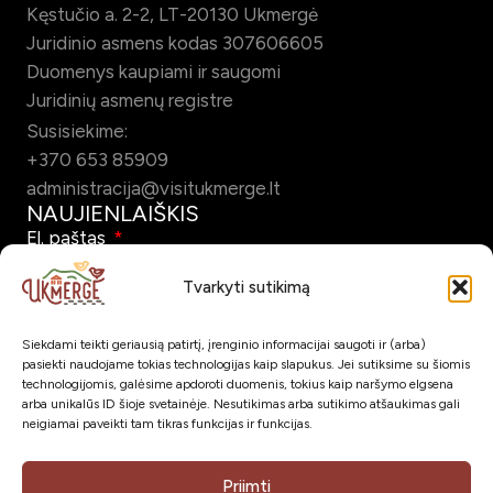
Kęstučio a. 2-2, LT-20130 Ukmergė
Juridinio asmens kodas 307606605
Duomenys kaupiami ir saugomi
Juridinių asmenų registre
Susisiekime:
+370 653 85909
administracija@visitukmerge.lt
NAUJIENLAIŠKIS
El. paštas
Tvarkyti sutikimą
Siekdami teikti geriausią patirtį, įrenginio informacijai saugoti ir (arba)
Pažymėdamas šį laukelį patvirtinu, kad sutinku gauti Ukmergės
pasiekti naudojame tokias technologijas kaip slapukus. Jei sutiksime su šiomis
turizmo naujienlaiškį el. paštu.
technologijomis, galėsime apdoroti duomenis, tokius kaip naršymo elgsena
arba unikalūs ID šioje svetainėje. Nesutikimas arba sutikimo atšaukimas gali
neigiamai paveikti tam tikras funkcijas ir funkcijas.
Prenumeruoti
SOC. TINKLAI
Priimti