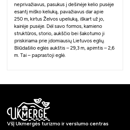
neprivažiavus, pasukus į dešinėje kelio pusėje
esantį miško keliuką, pavažiavus dar apie
250 m, kirtus Želvos upeliuką, iškart už jo,
kairėje pusėje. Dėl savo formos, kamieno
struktūros, storio, aukščio bei šakotumo ji
priskiriama prie įdomiausių Lietuvos eglių.
Bliūdašilio eglės aukštis – 29,3 m, apimtis – 2,6
m. Tai – paprastoji eglė.
VšĮ Ukmergės turizmo ir verslumo centras