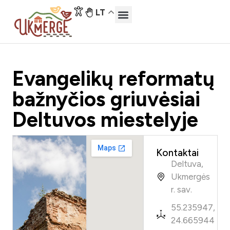
LT
Evangelikų reformatų
bažnyčios griuvėsiai
Deltuvos miestelyje
Kontaktai
Deltuva,
Ukmergės
r. sav.
55.235947,
24.665944