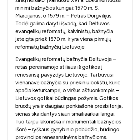
žinių neišliko. Įvairiuose XVI a. dokumentuose
minimi bažnyčios kunigai: 1570 m. S.
Marcijanus, o 1579 m. – Petras Dorgvilijus.
Todėl galima daryti išvadą, kad Deltuvos
evangelikų reformatų, kalvinistų, bažnyčia
įsteigta prieš 1570 m. ir yra viena pirmųjų
reformatų bažnyčių Lietuvoje.
Evangelikų reformatų bažnyčia Deltuvoje –
retas pereinamojo stiliaus iš gotikos į
renesansą pavyzdys Lietuvoje. Tai buvusi
vienanavė bažnyčia su priekiniu bokštu, kurio
apačia keturkampė, o viršus aštuonkampis –
Lietuvos gotikai būdingas požymis. Gotikos
bruožų yra ir daugiau: penkiašonė presbiterija,
sienas skaidantys siauri smailiaarkiai langai.
Tuo tarpu lakoniška ir monumentali bažnyčios
išorė – ryškaus gynybinio pobūdžio, būdingo
provincijos renesansinėms bažnyčioms.