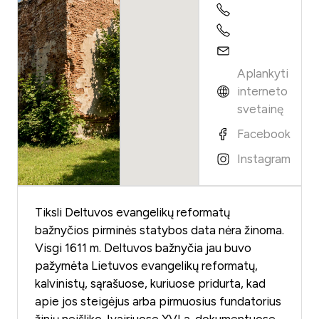
Aplankyti
interneto
svetainę
Facebook
Instagram
Tiksli Deltuvos evangelikų reformatų
bažnyčios pirminės statybos data nėra žinoma.
Visgi 1611 m. Deltuvos bažnyčia jau buvo
pažymėta Lietuvos evangelikų reformatų,
kalvinistų, sąrašuose, kuriuose pridurta, kad
apie jos steigėjus arba pirmuosius fundatorius