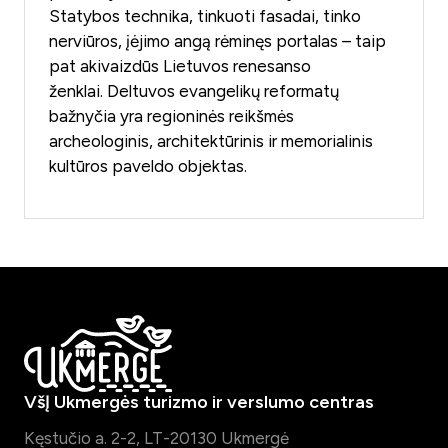
Statybos technika, tinkuoti fasadai, tinko
nerviūros, įėjimo angą rėminęs portalas – taip
pat akivaizdūs Lietuvos renesanso
ženklai. Deltuvos evangelikų reformatų
bažnyčia yra regioninės reikšmės
archeologinis, architektūrinis ir memorialinis
kultūros paveldo objektas.
VšĮ Ukmergės turizmo ir verslumo centras
Kęstučio a. 2-2, LT-20130 Ukmergė