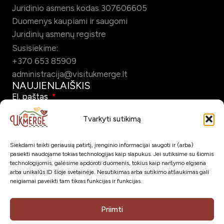
Juridinio asmens kodas 307606605
Duomenys kaupiami ir saugomi
Juridinių asmenų registre
Susisiekime:
+370 653 85909
administracija@visitukmerge.lt
NAUJIENLAIŠKIS
El. paštas
Tvarkyti sutikimą
Siekdami teikti geriausią patirtį, įrenginio informacijai saugoti ir (arba)
Pažymėdamas šį laukelį patvirtinu, kad sutinku gauti Ukmergės
pasiekti naudojame tokias technologijas kaip slapukus. Jei sutiksime su šiomis
turizmo naujienlaiškį el. paštu.
technologijomis, galėsime apdoroti duomenis, tokius kaip naršymo elgsena
arba unikalūs ID šioje svetainėje. Nesutikimas arba sutikimo atšaukimas gali
neigiamai paveikti tam tikras funkcijas ir funkcijas.
Prenumeruoti
SOC. TINKLAI
Priimti