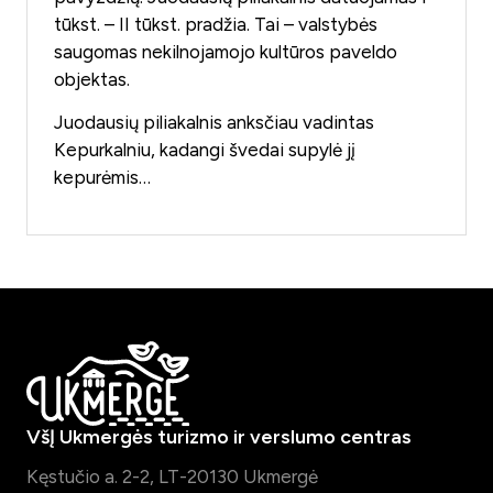
tūkst. – II tūkst. pradžia. Tai – valstybės
saugomas nekilnojamojo kultūros paveldo
objektas.
Juodausių piliakalnis anksčiau vadintas
Kepurkalniu, kadangi švedai supylė jį
kepurėmis…
VšĮ Ukmergės turizmo ir verslumo centras
Kęstučio a. 2-2, LT-20130 Ukmergė