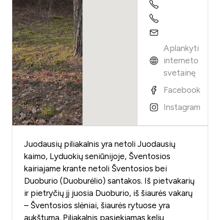
Aplankyti
interneto
svetainę
Facebook
Instagram
Juodausių piliakalnis yra netoli Juodausių
kaimo, Lyduokių seniūnijoje, Šventosios
kairiajame krante netoli Šventosios bei
Duoburio (Duoburėlio) santakos. Iš pietvakarių
ir pietryčių jį juosia Duoburio, iš šiaurės vakarų
– Šventosios slėniai, šiaurės rytuose yra
aukštuma. Piliakalnis pasiekiamas keliu