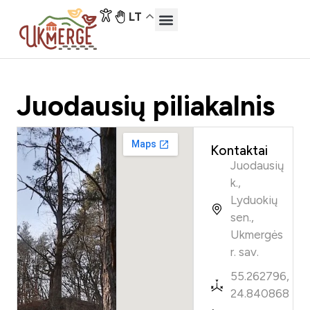
LT
Juodausių piliakalnis
Kontaktai
Juodausių
k.,
Lyduokių
sen.,
Ukmergės
r. sav.
55.262796,
24.840868