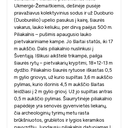
Ukmergė-Žemaitkiemis, dešinėje pusėje
pravažiavus kolektyvinius sodus ir už Duoburio
(Duoburėlio) upelio pasukus į kairę, šiaurės
vakarus, lauko keliuku, per dirvą paėjus 500 m.
Piliakalnis – pušimis apaugusio lauko
pietvakariniame kampe. Jo šlaitai statūs, iki 17
m aukščio. Dalis piliakalnio nuslinkusi į
Šventąją. Išlikusi aikštelė trikampė, pailga
šiaurės rytų – pietvakarių kryptimi, 18×12-13 m
dydžio. Piliakalnio šiaurės rytuose iškastas 0,5
m gylio griovys, už kurio supiltas 3,6 m aukščio
pylimas, kurio išorinis 4,5 m aukščio šlaitas
leidžiasi į 2 m gylio griovį. Už jo supiltas antras
0,5 m aukščio pylimas. Šiaurrytinėje piliakalnio
papėdėje yra senovės gyvenvietės liekanų,
čia archeologinių tyrimų metu rasta
brūkšniuotos, grublėtos ir lygios keramikos
pavyzdžių. Juodausių piliakalnis datuojamas I