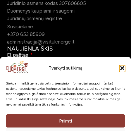
Juridinio asmens kodas 307606605
Duomenys kaupiami ir saugomi
Juridinių asmenų registre
Susisiekime:
+370 653 85909
administracija@visitukmerge.lt
NAUJIENLAIŠKIS
El. paštas
Tvarkyti sutikimą
Siekdami teikti geriausią patirtį, įrenginio informacijai saugoti ir (arba)
Pažymėdamas šį laukelį patvirtinu, kad sutinku gauti Ukmergės
pasiekti naudojame tokias technologijas kaip slapukus. Jei sutiksime su šiomis
turizmo naujienlaiškį el. paštu.
technologijomis, galėsime apdoroti duomenis, tokius kaip naršymo elgsena
arba unikalūs ID šioje svetainėje. Nesutikimas arba sutikimo atšaukimas gali
neigiamai paveikti tam tikras funkcijas ir funkcijas.
Prenumeruoti
SOC. TINKLAI
Priimti