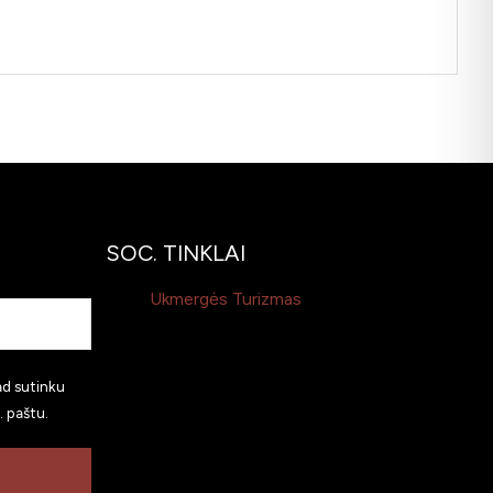
SOC. TINKLAI
Ukmergės Turizmas
ad sutinku
. paštu.