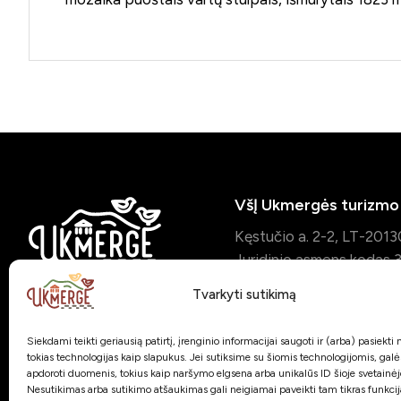
VšĮ Ukmergės turizmo 
Kęstučio a. 2-2, LT-201
Juridinio asmens koda
Duomenys kaupiami ir s
Tvarkyti sutikimą
Juridinių asmenų registr
Susisiekime:
Siekdami teikti geriausią patirtį, įrenginio informacijai saugoti ir (arba) pasiekt
+370 653 85909
tokias technologijas kaip slapukus. Jei sutiksime su šiomis technologijomis, gal
apdoroti duomenis, tokius kaip naršymo elgsena arba unikalūs ID šioje svetainėj
administracija@visitukme
Nesutikimas arba sutikimo atšaukimas gali neigiamai paveikti tam tikras funkcija