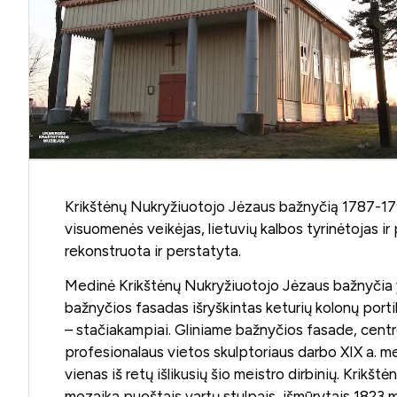
Krikštėnų Nukryžiuotojo Jėzaus bažnyčią 1787-1790 
visuomenės veikėjas, lietuvių kalbos tyrinėtojas i
rekonstruota ir perstatyta.
Medinė Krikštėnų Nukryžiuotojo Jėzaus bažnyčia yra 
bažnyčios fasadas išryškintas keturių kolonų portiku,
– stačiakampiai. Gliniame bažnyčios fasade, centre, 
profesionalaus vietos skulptoriaus darbo XIX a. medi
vienas iš retų išlikusių šio meistro dirbinių. Krikš
mozaika puoštais vartų stulpais, išmūrytais 1823 m.,