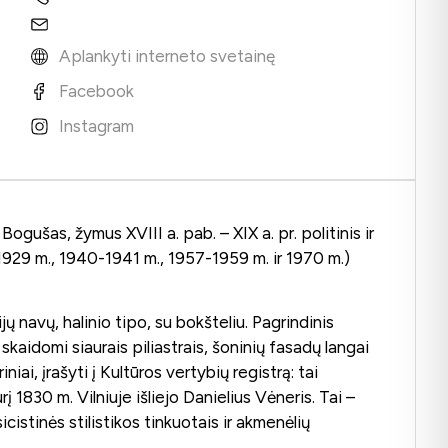
Aplankyti interneto svetainę
Facebook
Instagram
ušas, žymus XVIII a. pab. – XIX a. pr. politinis ir
 1929 m., 1940-1941 m., 1957-1959 m. ir 1970 m.)
ų navų, halinio tipo, su bokšteliu. Pagrindinis
 skaidomi siaurais piliastrais, šoninių fasadų langai
ai, įrašyti į Kultūros vertybių registrą: tai
į 1830 m. Vilniuje išliejo Danielius Vėneris. Tai –
cistinės stilistikos tinkuotais ir akmenėlių