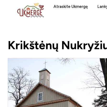
Atraskite Ukmergę
Lanky
Krikštėnų Nukryži