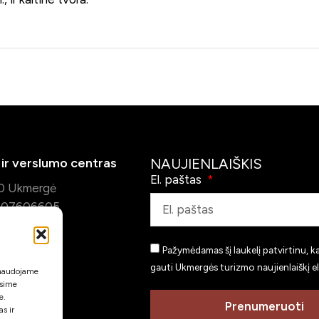
ir verslumo centras
NAUJIENLAIŠKIS
El. paštas
30 Ukmergė
s 307606605
augomi
e
Pažymėdamas šį laukelį patvirtinu, k
gauti Ukmergės turizmo naujienlaiškį el
i naudojame
ėsime
e.
rge.lt
Prenumeruoti
s ir