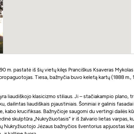
m. pastatė iš šių vietų kilęs Pranciškus Ksaveras Mykolas Bog
r propaguotojas. Tiesa, bažnyčia buvo keletą kartų (1888 m.,
liaudiškojo klasicizmo stiliaus. Ji – stačiakampio plano, trij
 dailintas liaudiškais pjaustiniais. Šoniniai ir galinis fasadai
kabo krucifiksas. Bažnyčioje saugomi du vertingi dailės kūrini
nė skulptūra „Nukryžiuotasis” ir iš žalvario lietas varpas, kur
tėnų Nukryžiuotojo Jėzaus bažnyčios šventorius apjuostas klasi
 ir kaltine tvora.