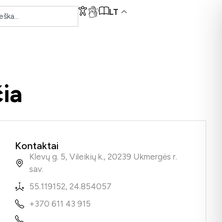
LT
ia
Kontaktai
Klevų g. 5, Vileikių k., 20239 Ukmergės r.
sav.
55.119152, 24.854057
+370 611 43 915