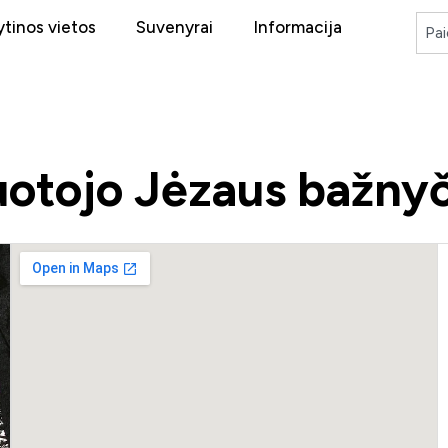
tinos vietos
Suvenyrai
Informacija
uotojo Jėzaus bažnyč