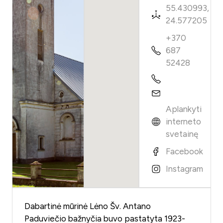
55.430993,
24.577205
+370
687
52428
Aplankyti
interneto
svetainę
Facebook
Instagram
Dabartinė mūrinė Lėno Šv. Antano
Paduviečio bažnyčia buvo pastatyta 1923-