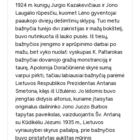
1924 m. kunigų Jurgio Kazakevičiaus ir Jono
Laugalio rūpesčiu, kuomet Lėno gyventojai
paaukojo dviejų dešimtinių sklypą. Tuo metu
bažnyčia turėjo dvi zakristijas ir mažą bokštelį,
buvo nutinkuota iš lauko pusės. Iš tiesų,
bažnyčios įrengimo ir aprūpinimo darbai po
mažu, bet vyko nuolat: vyskupas K. Paltarokas
bažnyčiai dovanojo gražią monstranciją ir
taurę, Apolonija Doračiūnienė skyrė sumą
varpui pirkti, tačiau labiausiai bažnyčią parėmė
Lietuvos Respublikos Prezidentas Antanas
Smetona, kilęs iš Užulėnio. Jo lėšomis buvo
įrengtas didysis altorius, kuriame įtaisytas
originalus dailininko Jono Juozo Burbos
tapytas paveikslas, vaizduojantis Šv. Antaną
su Kūdikėliu Jėzumi. 1935 m., Lietuvos
vyriausybei skyrus pašalpą, prie bažnyčios
buvo pristatytas aukštas mūrinis