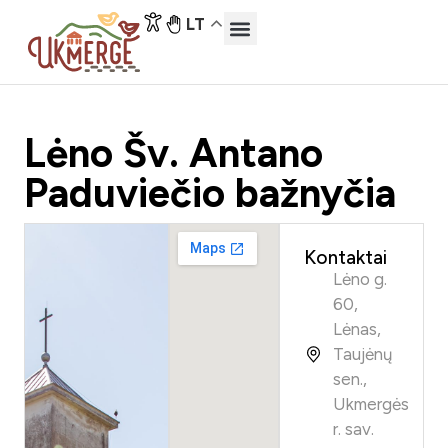
LT
Lėno Šv. Antano
Paduviečio bažnyčia
Kontaktai
Lėno g.
60,
Lėnas,
Taujėnų
sen.,
Ukmergės
r. sav.