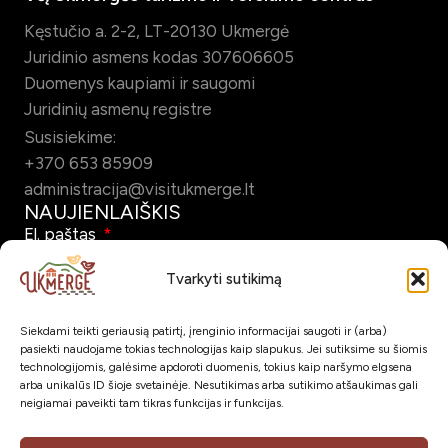
Kęstučio a. 2-2, LT-20130 Ukmergė
Juridinio asmens kodas 307606605
Duomenys kaupiami ir saugomi
Juridinių asmenų registre
Susisiekime:
+370 653 85909
administracija@visitukmerge.lt
NAUJIENLAIŠKIS
El. paštas
Tvarkyti sutikimą
Siekdami teikti geriausią patirtį, įrenginio informacijai saugoti ir (arba)
Pažymėdamas šį laukelį patvirtinu, kad sutinku gauti Ukmergės
pasiekti naudojame tokias technologijas kaip slapukus. Jei sutiksime su šiomis
turizmo naujienlaiškį el. paštu.
technologijomis, galėsime apdoroti duomenis, tokius kaip naršymo elgsena
arba unikalūs ID šioje svetainėje. Nesutikimas arba sutikimo atšaukimas gali
neigiamai paveikti tam tikras funkcijas ir funkcijas.
Prenumeruoti
SOC. TINKLAI