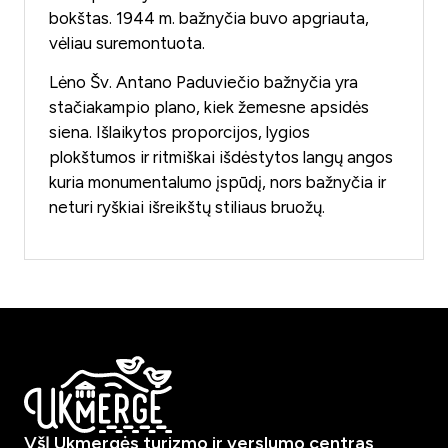
bokštas. 1944 m. bažnyčia buvo apgriauta,
vėliau suremontuota.
Lėno Šv. Antano Paduviečio bažnyčia yra
stačiakampio plano, kiek žemesne apsidės
siena. Išlaikytos proporcijos, lygios
plokštumos ir ritmiškai išdėstytos langų angos
kuria monumentalumo įspūdį, nors bažnyčia ir
neturi ryškiai išreikštų stiliaus bruožų.
VšĮ Ukmergės turizmo ir verslumo centras