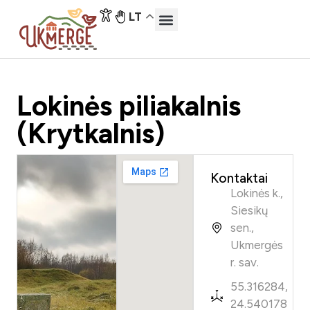
LT
Lokinės piliakalnis
(Krytkalnis)
Kontaktai
Lokinės k.,
Siesikų
sen.,
Ukmergės
r. sav.
55.316284,
24.540178