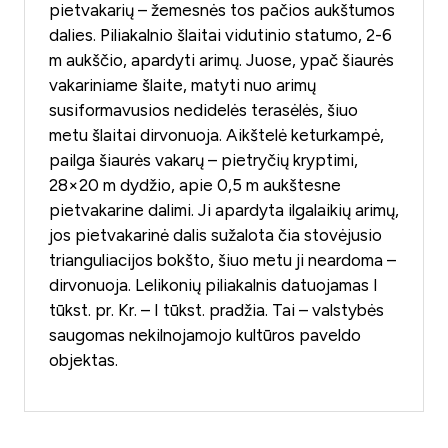
pietvakarių – žemesnės tos pačios aukštumos
dalies. Piliakalnio šlaitai vidutinio statumo, 2-6
m aukščio, apardyti arimų. Juose, ypač šiaurės
vakariniame šlaite, matyti nuo arimų
susiformavusios nedidelės terasėlės, šiuo
metu šlaitai dirvonuoja. Aikštelė keturkampė,
pailga šiaurės vakarų – pietryčių kryptimi,
28×20 m dydžio, apie 0,5 m aukštesne
pietvakarine dalimi. Ji apardyta ilgalaikių arimų,
jos pietvakarinė dalis sužalota čia stovėjusio
trianguliacijos bokšto, šiuo metu ji neardoma –
dirvonuoja. Lelikonių piliakalnis datuojamas I
tūkst. pr. Kr. – I tūkst. pradžia. Tai – valstybės
saugomas nekilnojamojo kultūros paveldo
objektas.