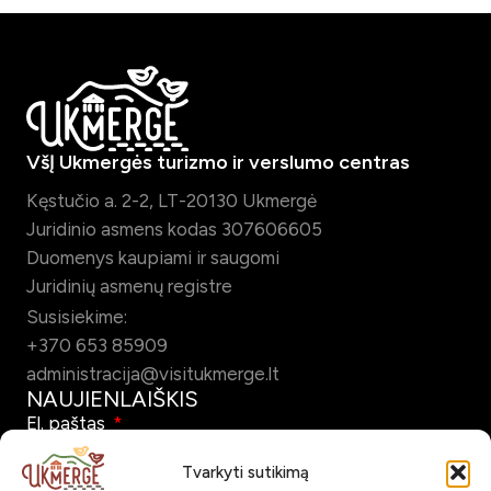
VšĮ Ukmergės turizmo ir verslumo centras
Kęstučio a. 2-2, LT-20130 Ukmergė
Juridinio asmens kodas 307606605
Duomenys kaupiami ir saugomi
Juridinių asmenų registre
Susisiekime:
+370 653 85909
administracija@visitukmerge.lt
NAUJIENLAIŠKIS
El. paštas
Tvarkyti sutikimą