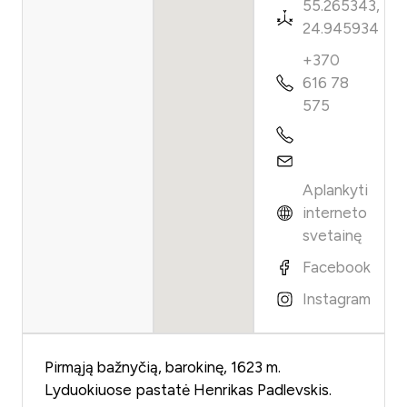
55.265343,
24.945934
+370
616 78
575
Aplankyti
interneto
svetainę
Facebook
Instagram
Pirmąją bažnyčią, barokinę, 1623 m.
Lyduokiuose pastatė Henrikas Padlevskis.