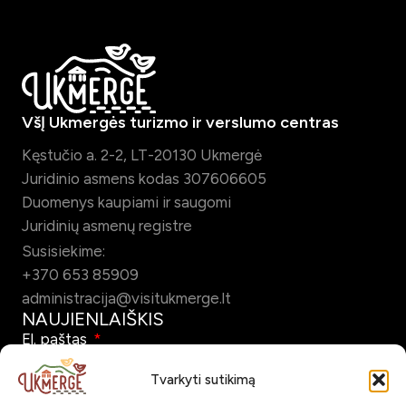
VšĮ Ukmergės turizmo ir verslumo centras
Kęstučio a. 2-2, LT-20130 Ukmergė
Juridinio asmens kodas 307606605
Duomenys kaupiami ir saugomi
Juridinių asmenų registre
Susisiekime:
+370 653 85909
administracija@visitukmerge.lt
NAUJIENLAIŠKIS
El. paštas
Tvarkyti sutikimą