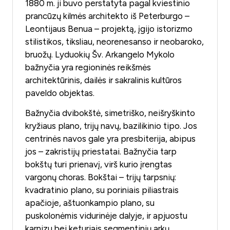
1880 m. ji buvo perstatyta pagal kviestinio
prancūzų kilmės architekto iš Peterburgo –
Leontijaus Benua – projektą, įgijo istorizmo
stilistikos, tiksliau, neorenesanso ir neobaroko,
bruožų. Lyduokių Šv. Arkangelo Mykolo
bažnyčia yra regioninės reikšmės
architektūrinis, dailės ir sakralinis kultūros
paveldo objektas.
Bažnyčia dvibokštė, simetriško, neišryškinto
kryžiaus plano, trijų navų, bazilikinio tipo. Jos
centrinės navos gale yra presbiterija, abipus
jos – zakristijų priestatai. Bažnyčia tarp
bokštų turi prienavį, virš kurio įrengtas
vargonų choras. Bokštai – trijų tarpsnių:
kvadratinio plano, su poriniais piliastrais
apačioje, aštuonkampio plano, su
puskolonėmis vidurinėje dalyje, ir apjuostu
karnizu bei keturiais segmentinių arkų