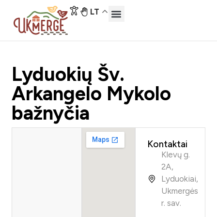
LT
Atraskite Ukmergę
Lankytinos vietos
Lyduokių Šv.
Arkangelo Mykolo
bažnyčia
Kontaktai
Klevų g.
2A,
Lyduokiai,
Ukmergės
r. sav.