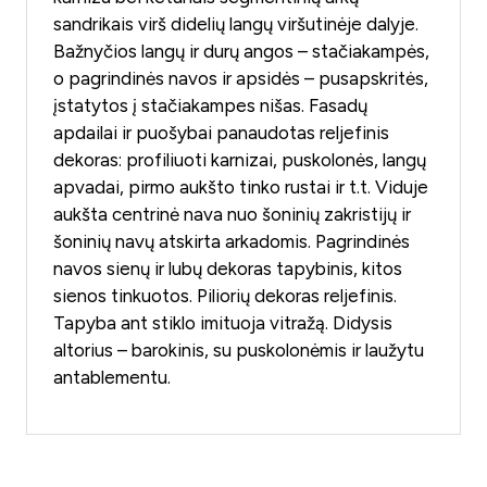
sandrikais virš didelių langų viršutinėje dalyje.
Bažnyčios langų ir durų angos – stačiakampės,
o pagrindinės navos ir apsidės – pusapskritės,
įstatytos į stačiakampes nišas. Fasadų
apdailai ir puošybai panaudotas reljefinis
dekoras: profiliuoti karnizai, puskolonės, langų
apvadai, pirmo aukšto tinko rustai ir t.t. Viduje
aukšta centrinė nava nuo šoninių zakristijų ir
šoninių navų atskirta arkadomis. Pagrindinės
navos sienų ir lubų dekoras tapybinis, kitos
sienos tinkuotos. Piliorių dekoras reljefinis.
Tapyba ant stiklo imituoja vitražą. Didysis
altorius – barokinis, su puskolonėmis ir laužytu
antablementu.