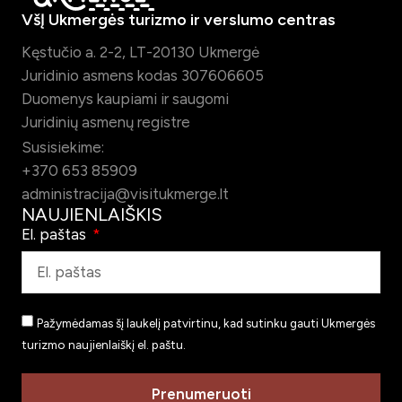
VšĮ Ukmergės turizmo ir verslumo centras
Kęstučio a. 2-2, LT-20130 Ukmergė
Juridinio asmens kodas 307606605
Duomenys kaupiami ir saugomi
Juridinių asmenų registre
Susisiekime:
+370 653 85909
administracija@visitukmerge.lt
NAUJIENLAIŠKIS
El. paštas
Pažymėdamas šį laukelį patvirtinu, kad sutinku gauti Ukmergės
turizmo naujienlaiškį el. paštu.
Prenumeruoti