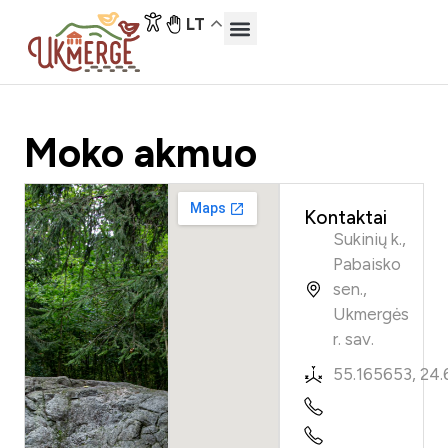
LT
Moko akmuo
Kontaktai
Sukinių k.,
Pabaisko
sen.,
Ukmergės
r. sav.
55.165653, 24