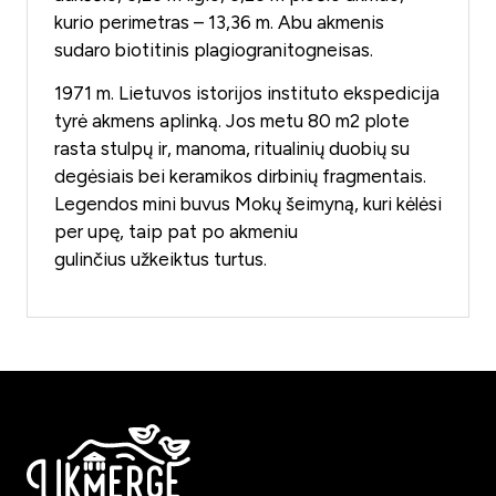
kurio perimetras – 13,36 m. Abu akmenis
sudaro biotitinis plagiogranitogneisas.
1971 m. Lietuvos istorijos instituto ekspedicija
tyrė akmens aplinką. Jos metu 80 m2 plote
rasta stulpų ir, manoma, ritualinių duobių su
degėsiais bei keramikos dirbinių fragmentais.
Legendos mini buvus Mokų šeimyną, kuri kėlėsi
per upę, taip pat po akmeniu
gulinčius užkeiktus turtus.