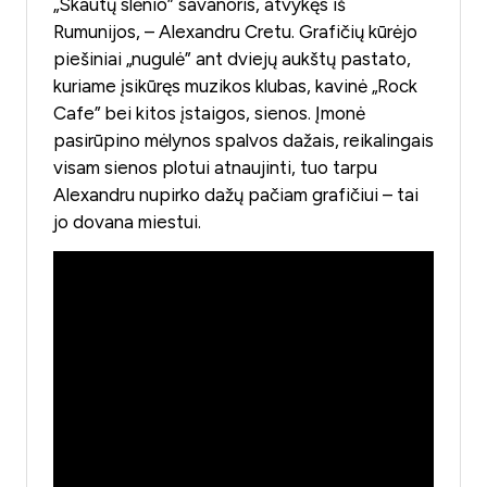
„Skautų slėnio” savanoris, atvykęs iš
Rumunijos, – Alexandru Cretu. Grafičių kūrėjo
piešiniai „nugulė” ant dviejų aukštų pastato,
kuriame įsikūręs muzikos klubas, kavinė „Rock
Cafe” bei kitos įstaigos, sienos. Įmonė
pasirūpino mėlynos spalvos dažais, reikalingais
visam sienos plotui atnaujinti, tuo tarpu
Alexandru nupirko dažų pačiam grafičiui – tai
jo dovana miestui.