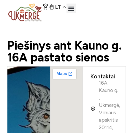
LT
Piešinys ant Kauno g.
16A pastato sienos
Kontaktai
16A
Kauno g.
,
Ukmergė,
Vilniaus
apskritis
20114,