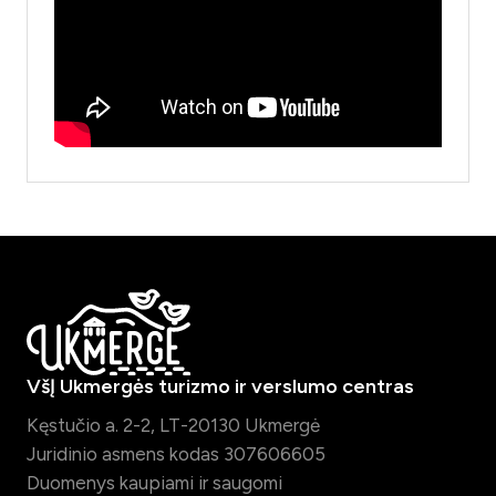
VšĮ Ukmergės turizmo ir verslumo centras
Kęstučio a. 2-2, LT-20130 Ukmergė
Juridinio asmens kodas 307606605
Duomenys kaupiami ir saugomi