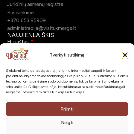
Juridinių asmenų registre
Susisiekime:
+370 653 85909
administracija@visitukmerge.lt
NAUJIENLAIŠKIS
El. paštas
Tvarkyti sutikimą
Siekdami teikti geriausią patirtį, įrenginio informacijai saugoti ir (arba)
Pažymėdamas šį laukelį patvirtinu, kad sutinku gauti Ukmergės
pasiekti naudojame tokias technologijas kaip slapukus. Jei sutiksime su šiomis
turizmo naujienlaiškį el. paštu.
technologijomis, galėsime apdoroti duomenis, tokius kaip naršymo elgsena
arba unikalūs ID šioje svetainėje. Nesutikimas arba sutikimo atšaukimas gali
neigiamai paveikti tam tikras funkcijas ir funkcijas.
Prenumeruoti
SOC. TINKLAI
Priimti
Neigti