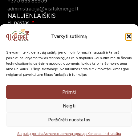
+370 653 85909
administracija@visitukmerge.lt
NAUJIENLAIŠKIS
El. paštas
Tvarkyti sutikimą
Siekdami teikti geriausią patirtį, įrenginio informacijai saugoti ir (arba)
Pažymėdamas šį laukelį patvirtinu, kad sutinku gauti Ukmergės
pasiekti naudojame tokias technologijas kaip slapukus. Jei sutiksime su šiomis
turizmo naujienlaiškį el. paštu.
technologijomis, galėsime apdoroti duomenis, tokius kaip naršymo elgsena
arba unikalūs ID šioje svetainėje. Nesutikimas arba sutikimo atšaukimas gali
neigiamai paveikti tam tikras funkcijas ir funkcijas.
Prenumeruoti
SOC. TINKLAI
Priimti
Neigti
Peržiūrėti nuostatas
Visos teisės saugomos © 2026
VšĮ Ukmergės turizmo
ir verslumo centras
Slapukų politika
Asmens duomenų apsauga
Kontaktai ir struktūra