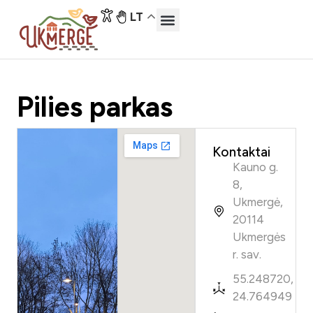
LT
Atraskite Ukmergę
Lankytinos vietos
Pilies parkas
Kontaktai
Kauno g.
8,
Ukmergė,
20114
Ukmergės
r. sav.
55.248720,
24.764949