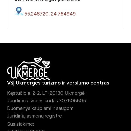
55.248720, 24.764949
VšĮ Ukmergės turizmo ir verslumo centras
Kęstučio a. 2-2, LT-20130 Ukmergė
Juridinio asmens kodas 307606605
Duomenys kaupiami ir saugomi
Juridinių asmenų registre
Susisiekime: