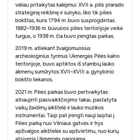
vėliau pritaikytas kalėjimui. XVII a. pilis prarado
strateginę reikšmę ir sunyko, liko tik pilies
bokštas, kuris 1794 m. buvo susprogdintas.
1882–1936 m. buvusios pilies teritorijoje veikė
turgus, o 1938 m. čia buvo įrengtas parkas.
2019 m. atliekant žvalgomuosius
archeologinius tyrimus Ukmergės Pilies kalno
teritorijoje, buvo aptiktos iš stambių lauko
akmenų sumūrytos XVII–XVIII a. gynybinio
bokšto liekanos.
2021 m. Pilies parkas buvo pertvarkytas:
atnaujinti pasivaikščiojimo takai, pastatyta
vaikų žaidimų aikštelė ir lauko muzikos
instrumentai. Taip pat įrengti nauji laiptai į
Pilies parką nuo Vilniaus gatvės ir trys
apžvalgos aikštelės su apšvietimu, nuo kurių
atsiveria Ukmergės panorama